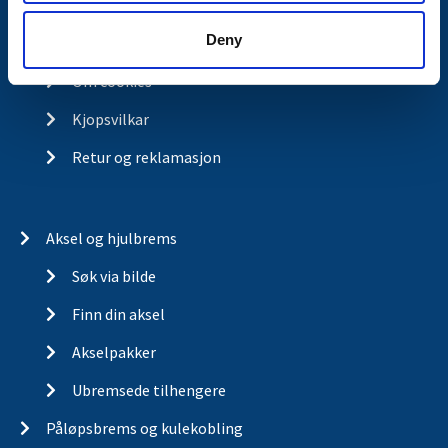
Visjon
Deny
Historia
Om cookies
Kjopsvilkar
Retur og reklamasjon
Aksel og hjulbrems
Søk via bilde
Finn din aksel
Akselpakker
Ubremsede tilhengere
Påløpsbrems og kulekobling