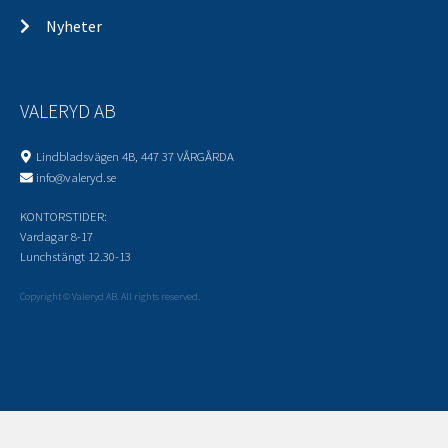
Nyheter
VALERYD AB
Lindbladsvägen 4B, 447 37 VÅRGÅRDA
info@valeryd.se
KONTORSTIDER:
Vardagar 8-17
Lunchstängt 12.30-13
Copyright © Valeryd AB. All rights reserved.