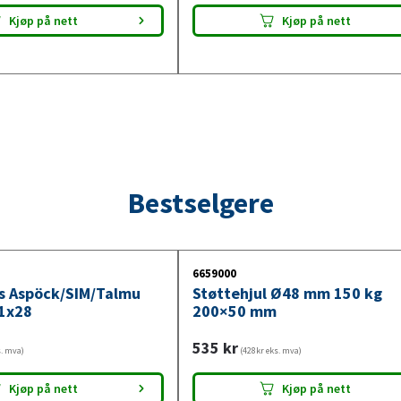
Kjøp på nett
Kjøp på nett
Bestselgere
6659000
ys Aspöck/SIM/Talmu
Støttehjul Ø48 mm 150 kg
1x28
200×50 mm
535
kr
s. mva)
(428kr eks. mva)
Kjøp på nett
Kjøp på nett