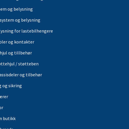
tem og belysning
-system og belysning
lysning for lastebilhengere
bler og kontakter
hjul og tillbehør
øttehjul / støtteben
assisdeler og tilbehør
g og sikring
ærer
or
in butikk