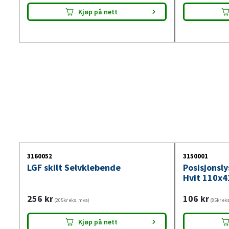
Kjøp på nett
3160052
3150001
LGF skilt Selvklebende
Posisjonsl
Hvit 110x4
256
kr
106
kr
(205kr eks. mva)
(85kr ek
Kjøp på nett