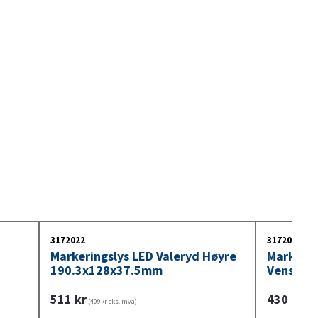
3172022
3172037
Markeringslys LED Valeryd Høyre
Markerin
190.3x128x37.5mm
Venstre
511
kr
430
kr
(409kr eks. mva)
(344