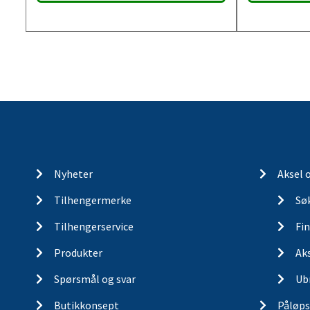
Nyheter
Aksel 
Tilhengermerke
Søk
Tilhengerservice
Fin
Produkter
Ak
Spørsmål og svar
Ub
Butikkonsept
Påløps