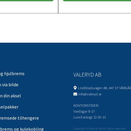
og hjulbrems
VALERYD AB
 via bilde
Lindbladsvägen 4B, 447 37 VÅRGÅ
info@valeryd.se
n din aksel
KONTORSTIDER:
selpakker
Vardagar 8-17
Lunchstängt 12.30-13
remsede tilhengere
brems og kulekobling
Copyright © Valeryd AB. All rights reserved.