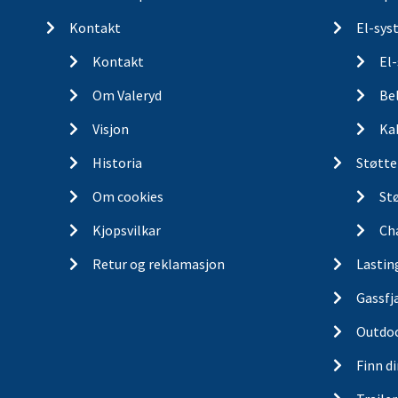
Kontakt
El-sys
Kontakt
El
Om Valeryd
Be
Visjon
Ka
Historia
Støtte
Om cookies
St
Kjopsvilkar
Ch
Retur og reklamasjon
Lastin
Gassfj
Outdo
Finn d