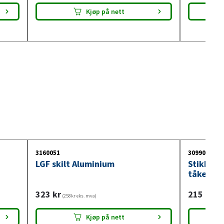
Kjøp på nett
3160051
3099018
LGF skilt Aluminium
Stikkont
tåkelysb
323
kr
215
kr
(258kr eks. mva)
(172
Kjøp på nett