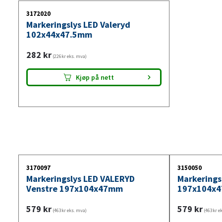
3172020
Markeringslys LED Valeryd
102x44x47.5mm
282
kr
(226kr eks. mva)
Kjøp på nett
3170097
3150050
Markeringslys LED VALERYD
Markerings
Venstre 197x104x47mm
197x104x
579
kr
579
kr
(463kr eks. mva)
(463kr e