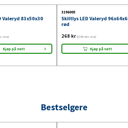
installasjonen enkel og sikker på din tilheng
3196005
ED Valeryd 83x50x30
Skiltlys LED Valeryd 96x64x6
rød
268
kr
ks. mva)
(214kr eks. mva)
Kjøp på nett
Kjøp på nett
Bestselgere