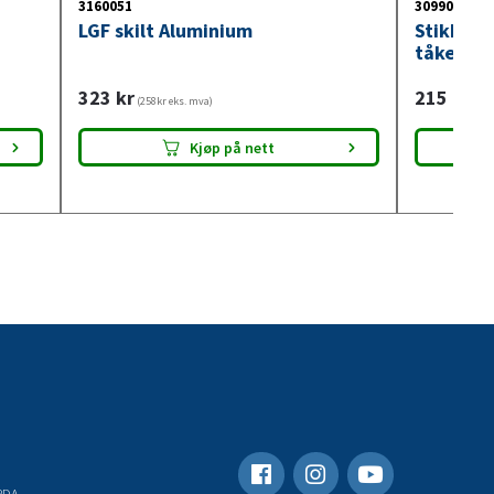
3160051
3099018
LGF skilt Aluminium
Stikkont
tåkelysb
323
kr
215
kr
(258kr eks. mva)
(172
Kjøp på nett
RDA