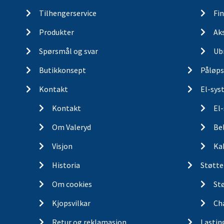
Tilhengerservice
Fin
Produkter
Ak
Spørsmål og svar
Ub
Butikkonsept
Påløps
Kontakt
El-sys
Kontakt
El
Om Valeryd
Be
Visjon
Ka
Historia
Støtte
Om cookies
St
Kjopsvilkar
Ch
Retur og reklamasjon
Lastin