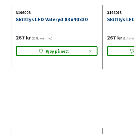
3196008
3196013
Skiltlys LED Valeryd 83x40x30
Skiltlys L
267
kr
267
kr
(214kr eks. mva)
(214kr e
Kjøp på nett