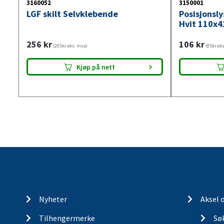
3160052
3150001
LGF skilt Selvklebende
Posisjonsl
Hvit 110x4
256
kr
106
kr
(205kr eks. mva)
(85kr ek
Kjøp på nett
Nyheter
Aksel 
Tilhengermerke
Søk