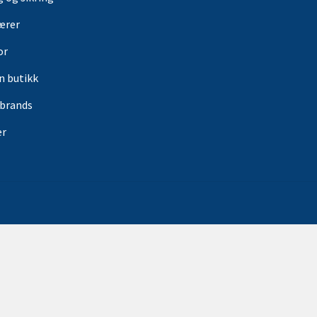
ærer
or
in butikk
rbrands
er