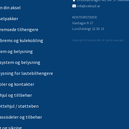
info@valeryd.se
n din aksel
KONTORSTIDER:
selpakker
Vardagar 8-17
Lunchstängt 12.30-13
remsede tilhengere
brems og kulekobling
Copyright © Valeryd AB. All rights reserved.
tem og belysning
-system og belysning
lysning for lastebilhengere
bler og kontakter
hjul og tillbehør
øttehjul / støtteben
assisdeler og tilbehør
g og sikring