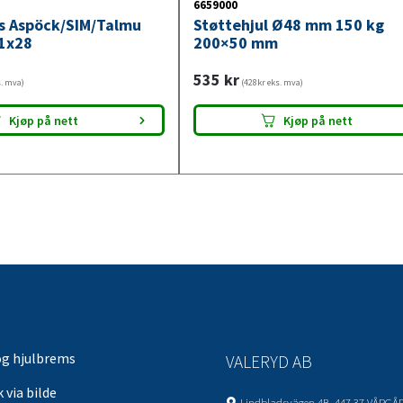
6659000
ys Aspöck/SIM/Talmu
Støttehjul Ø48 mm 150 kg
1x28
200×50 mm
535
kr
s. mva)
(428kr eks. mva)
Kjøp på nett
Kjøp på nett
og hjulbrems
VALERYD AB
 via bilde
Lindbladsvägen 4B, 447 37 VÅRGÅ