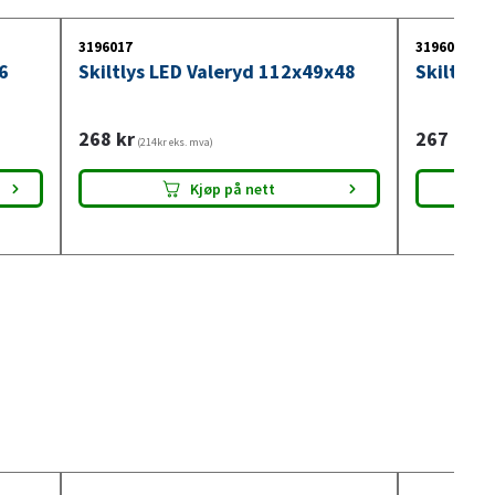
er.
3196017
3196001
6
Skiltlys LED Valeryd 112x49x48
Skiltlys
268
kr
267
kr
(214kr eks. mva)
(214
Kjøp på nett