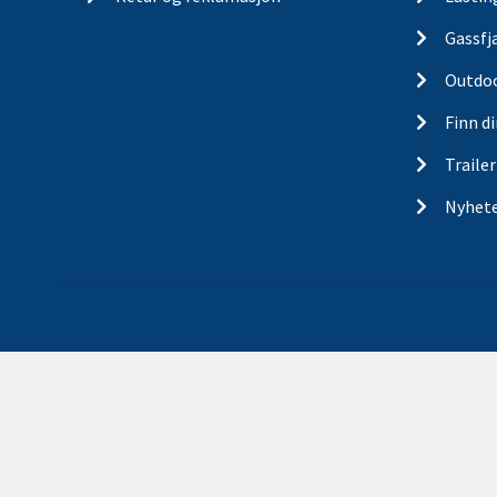
Gassfj
Outdo
Finn d
Traile
Nyhet