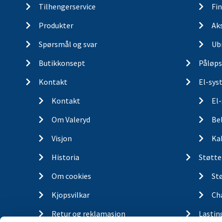
Tilhengerservice
Fin
Produkter
Ak
Spørsmål og svar
Ub
Butikkonsept
Påløps
Kontakt
El-sys
Kontakt
El
Om Valeryd
Be
Visjon
Ka
Historia
Støtte
Om cookies
St
Kjopsvilkar
Ch
Retur og reklamasjon
Lastin