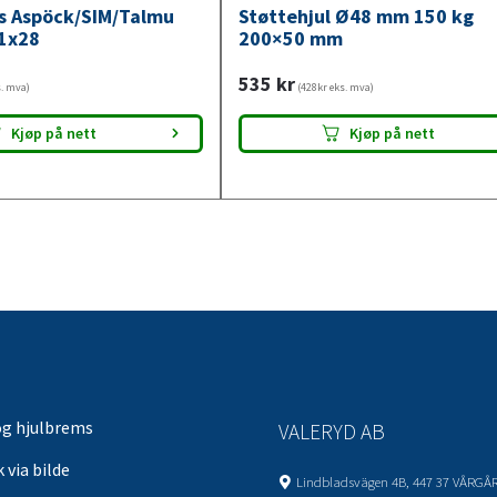
ys Aspöck/SIM/Talmu
Støttehjul Ø48 mm 150 kg
1x28
200×50 mm
535
kr
s. mva)
(428kr eks. mva)
Kjøp på nett
Kjøp på nett
og hjulbrems
VALERYD AB
 via bilde
Lindbladsvägen 4B, 447 37 VÅRGÅ