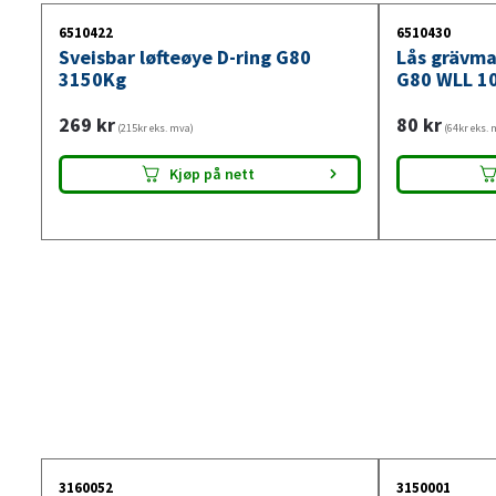
6510422
6510430
Sveisbar løfteøye D-ring G80
Lås grävma
3150Kg
G80 WLL 1
269
kr
80
kr
(215kr eks. mva)
(64kr eks. 
Kjøp på nett
3160052
3150001