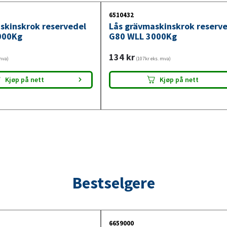
6510432
skinskrok reservedel
Lås grävmaskinskrok reserv
000Kg
G80 WLL 3000Kg
134
kr
mva)
(107kr eks. mva)
Kjøp på nett
Kjøp på nett
Bestselgere
6659000