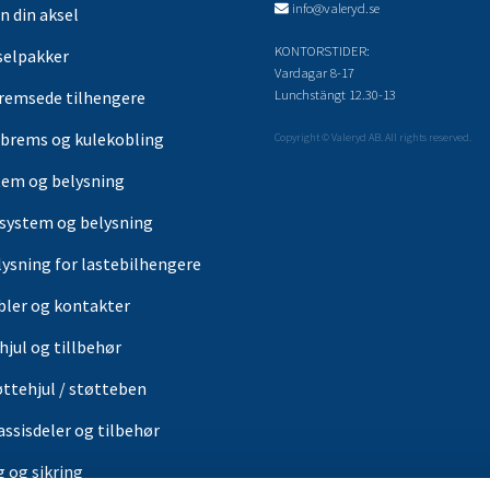
info@valeryd.se
n din aksel
KONTORSTIDER:
selpakker
Vardagar 8-17
Lunchstängt 12.30-13
remsede tilhengere
brems og kulekobling
Copyright © Valeryd AB. All rights reserved.
tem og belysning
-system og belysning
lysning for lastebilhengere
bler og kontakter
hjul og tillbehør
øttehjul / støtteben
assisdeler og tilbehør
g og sikring