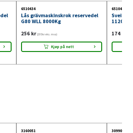
6510434
6510420
edel
Lås grävmaskinskrok reservedel
Sveisbar
G80 WLL 8000Kg
1120Kg
256
kr
174
kr
(205kr eks. mva)
(139
Kjøp på nett
3160051
3099018