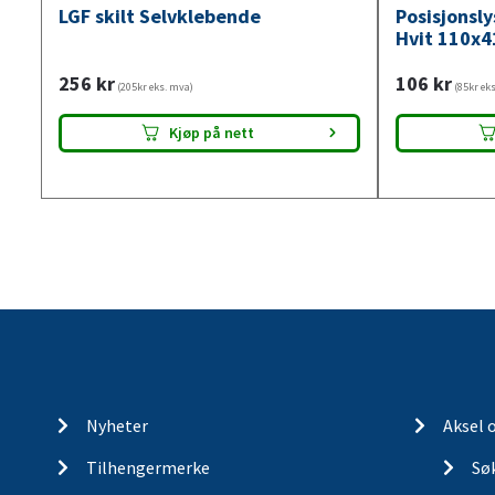
LGF skilt Selvklebende
Posisjonsl
Hvit 110x4
256
kr
106
kr
(205kr eks. mva)
(85kr ek
Kjøp på nett
Nyheter
Aksel 
Tilhengermerke
Søk