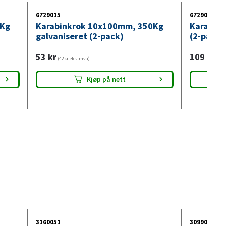
6729015
6729008
0Kg
Karabinkrok 10x100mm, 350Kg
Karabinh
galvaniseret (2-pack)
(2-pack)
53
kr
109
kr
(42kr eks. mva)
(87k
Kjøp på nett
3160051
3099018