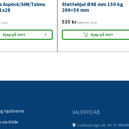
ys Aspöck/SIM/Talmu
Støttehjul Ø48 mm 150 kg
1x28
200×50 mm
535
kr
s. mva)
(428kr eks. mva)
Kjøp på nett
Kjøp på nett
og hjulbrems
VALERYD AB
 via bilde
Lindbladsvägen 4B, 447 37 VÅRGÅ