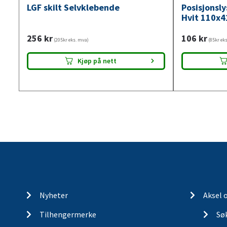
LGF skilt Selvklebende
Posisjonsl
Hvit 110x4
256
kr
106
kr
(205kr eks. mva)
(85kr ek
Kjøp på nett
Nyheter
Aksel 
Tilhengermerke
Søk