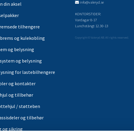
info@valeryd.se
n din aksel
KONTORSTIDER:
selpakker
Vardagar 8-17
Lunchstängt 12.30-13
remsede tilhengere
brems og kulekobling
Copyright © Valeryd AB. All rights reserved.
tem og belysning
-system og belysning
lysning for lastebilhengere
bler og kontakter
hjul og tillbehør
øttehjul / støtteben
assisdeler og tilbehør
g og sikring