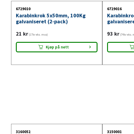
6729010
6729016
Karabinkrok 5x50mm, 100Kg
Karabinkr
galvaniseret (2-pack)
galvaniser
21
kr
93
kr
(17kr eks. mva)
(74kr eks. 
Kjøp på nett
3160052
3150001