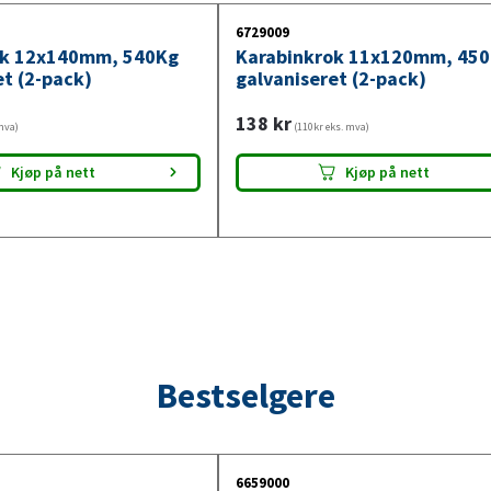
6729009
ok 12x140mm, 540Kg
Karabinkrok 11x120mm, 45
et (2-pack)
galvaniseret (2-pack)
138
kr
mva)
(110kr eks. mva)
Kjøp på nett
Kjøp på nett
Bestselgere
6659000