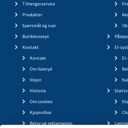
Tilhengerservice
Fin
Produkter
Ak
Spørsmål og svar
Ub
Butikkonsept
Påløps
Kontakt
El-sys
Kontakt
El
Om Valeryd
Be
Visjon
Ka
Historia
Støtte
Om cookies
St
Kjopsvilkar
Ch
Retur og reklamasjon
Lastin