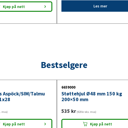
Les mer
Kjøp på nett
Bestselgere
6659000
ys Aspöck/SIM/Talmu
Støttehjul Ø48 mm 150 kg
1x28
200×50 mm
535
kr
s. mva)
(428kr eks. mva)
Kjøp på nett
Kjøp på nett