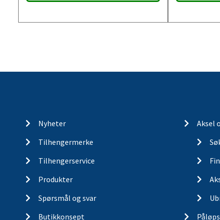
Nyheter
Aksel 
Tilhengermerke
Søk
Tilhengerservice
Fin
Produkter
Ak
Spørsmål og svar
Ub
Butikkonsept
Påløps