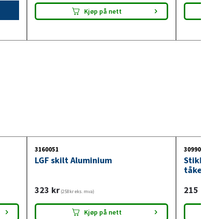
Kjøp på nett
3160051
3099018
LGF skilt Aluminium
Stikkont
tåkelysb
323
kr
215
kr
(258kr eks. mva)
(172
Kjøp på nett