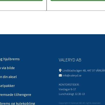
og hjulbrems
VALERYD AB
 via bilde
Lindbladsvägen 4B, 447 37 VÅRGÅ
info@valeryd.se
n din aksel
KONTORSTIDER:
selpakker
Vardagar 8-17
Lunchstängt 12.30-13
remsede tilhengere
brems og kulekobling
Copyright © Valeryd AB. All rights reserved.