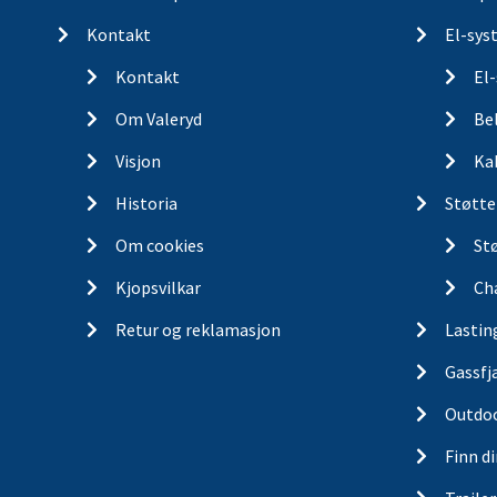
Kontakt
El-sys
Kontakt
El
Om Valeryd
Be
Visjon
Ka
Historia
Støtte
Om cookies
St
Kjopsvilkar
Ch
Retur og reklamasjon
Lastin
Gassfj
Outdo
Finn d