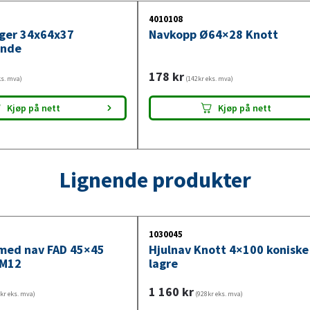
4010108
ger 34x64x37
Navkopp Ø64×28 Knott
ende
178
kr
ks. mva)
(142kr eks. mva)
Kjøp på nett
Kjøp på nett
Lignende produkter
1030045
med nav FAD 45×45
Hjulnav Knott 4×100 koniske
 M12
lagre
1 160
kr
kr eks. mva)
(928kr eks. mva)