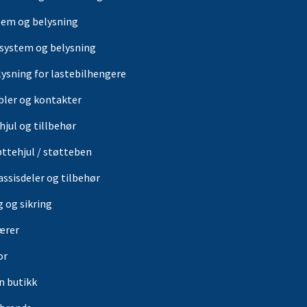
tem og belysning
-system og belysning
lysning for lastebilhengere
bler og kontakter
hjul og tillbehør
øttehjul / støtteben
assisdeler og tilbehør
g og sikring
ærer
or
in butikk