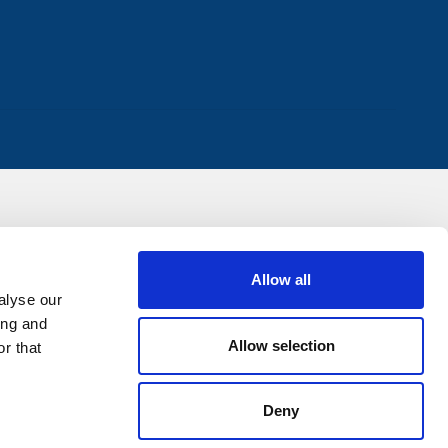
Allow all
alyse our
ing and
Allow selection
r that
Deny
0