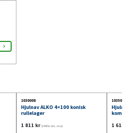
1030008
1035001
Hjulnav ALKO 4×100 konisk
Hjulnav 
rullelager
kompakt
1 811
kr
1 615
kr
(1449kr eks. mva)
(