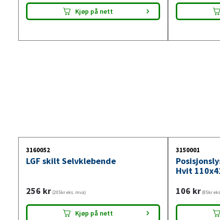
Kjøp på nett
3160052
3150001
LGF skilt Selvklebende
Posisjonsl
Hvit 110x4
256
kr
106
kr
(205kr eks. mva)
(85kr ek
Kjøp på nett