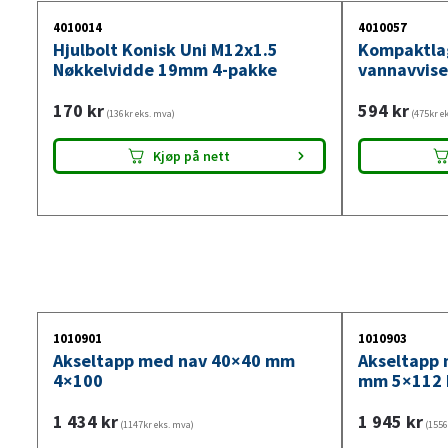
4010014
4010057
Hjulbolt Konisk Uni M12x1.5
Kompaktla
Nøkkelvidde 19mm 4-pakke
vannavvis
170
kr
594
kr
(136kr eks. mva)
(475kr e
Kjøp på nett
1010901
1010903
Akseltapp med nav 40×40 mm
Akseltapp 
4×100
mm 5×112
1 434
kr
1 945
kr
(1147kr eks. mva)
(1556