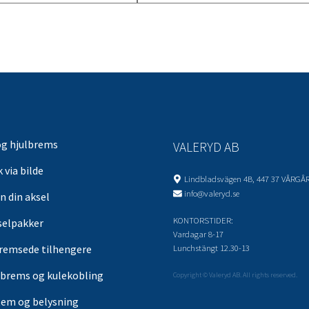
og hjulbrems
VALERYD AB
 via bilde
Lindbladsvägen 4B, 447 37 VÅRGÅ
info@valeryd.se
n din aksel
KONTORSTIDER:
selpakker
Vardagar 8-17
Lunchstängt 12.30-13
remsede tilhengere
brems og kulekobling
Copyright © Valeryd AB. All rights reserved.
tem og belysning