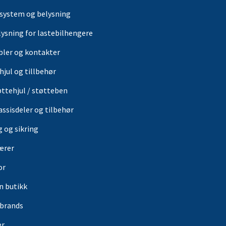
-system og belysning
lysning for lastebilhengere
bler og kontakter
hjul og tillbehør
øttehjul / støtteben
assisdeler og tilbehør
g og sikring
ærer
or
in butikk
rbrands
er