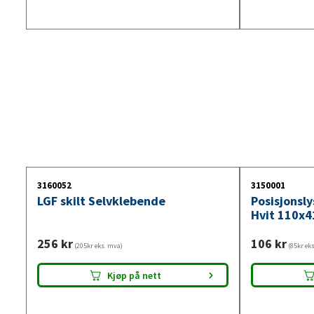
3160052
3150001
LGF skilt Selvklebende
Posisjonsl
Hvit 110x4
256
kr
106
kr
(205kr eks. mva)
(85kr ek
Kjøp på nett