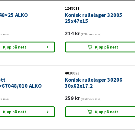
1249011
48×25 ALKO
Konisk rullelager 32005
25x47x15
214
kr
ks. mva)
(171kr eks. mva)
Kjøp på nett
Kjøp på nett
4010053
ett
Konisk rullelager 30206
+67048/010 ALKO
30x62x17.2
259
kr
ks. mva)
(207kr eks. mva)
Kjøp på nett
Kjøp på nett