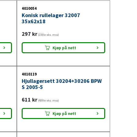
4010054
Konisk rullelager 32007
35x62x18
297
kr
(238kr eks. mva)
Kjøp på nett
4010119
Hjullagersett 30204+30206 BPW
S 2005-5
611
kr
(489kr eks. mva)
Kjøp på nett