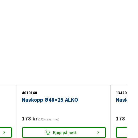
4010140
1342003
Navkopp Ø48×25 ALKO
Navkopp
178
kr
178
kr
(142kr eks. mva)
(142
Kjøp på nett