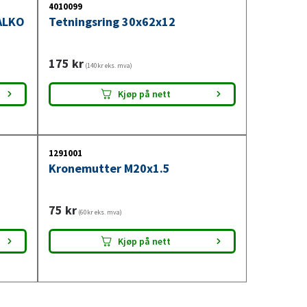
4010099
ALKO
Tetningsring 30x62x12
175
kr
(140kr eks. mva)
Kjøp på nett
1291001
Kronemutter M20x1.5
75
kr
(60kr eks. mva)
Kjøp på nett