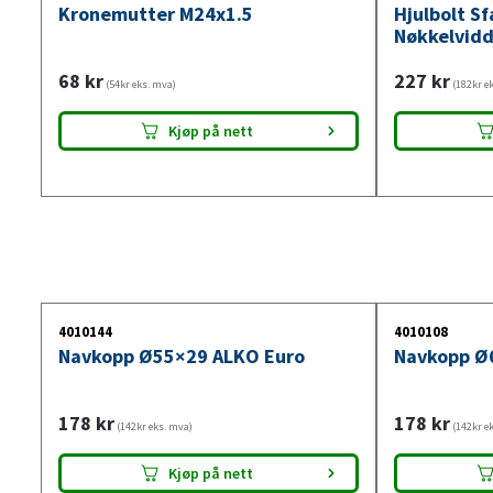
Kronemutter M24x1.5
Hjulbolt S
Nøkkelvid
68
kr
227
kr
(54kr eks. mva)
(182kr e
Kjøp på nett
4010144
4010108
Navkopp Ø55×29 ALKO Euro
Navkopp Ø
178
kr
178
kr
(142kr eks. mva)
(142kr e
Kjøp på nett