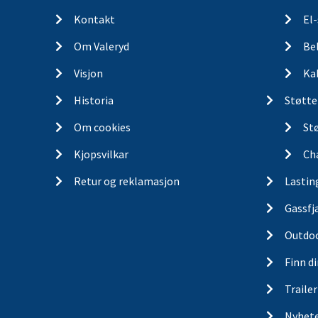
Kontakt
El
Om Valeryd
Be
Visjon
Ka
Historia
Støtte
Om cookies
St
Kjopsvilkar
Ch
Retur og reklamasjon
Lastin
Gassfj
Outdo
Finn d
Traile
Nyhet