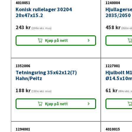
4010051
1240004
Konisk rullelager 30204
Hjullagers
20x47x15.2
2035/2050
243
kr
458
kr
(194kr eks. mva)
(366kr e
Kjøp på nett
1352006
1227001
Tetningsring 35x62x12(7)
Hjulbolt M
Hahn/Peitz
Ø14.5x10
188
kr
61
kr
(150kr eks. mva)
(49kr eks. 
Kjøp på nett
1294001
4010015