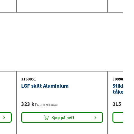
3160051
3099018
LGF skilt Aluminium
Stikkont
tåkelysb
323
kr
215
kr
(258kr eks. mva)
(172
Kjøp på nett