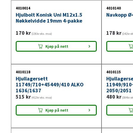
4010014
4010140
Hjulbolt Konisk Uni M12x1.5
Navkopp Ø
Nøkkelvidde 19mm 4-pakke
170
kr
178
kr
(136kr eks. mva)
(142kr e
Kjøp på nett
4010118
4010115
Hjullagersett
Hjullagers
11749/710+45449/410 ALKO
11949/910
1636/1637
2050/2051
515
kr
480
kr
(412kr eks. mva)
(384kr e
Kjøp på nett