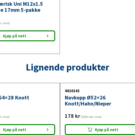
færisk Uni M12x1.5
de 17mm 5-pakke
ks. mva)
Kjøp på nett
Lignende produkter
4010143
64×28 Knott
Navkopp Ø52×26
Knott/Hahn/Nieper
178
kr
ks. mva)
(142kr eks. mva)
Kjøp på nett
Kjøp på nett