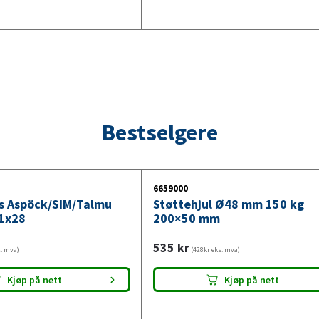
Bestselgere
6659000
ys Aspöck/SIM/Talmu
Støttehjul Ø48 mm 150 kg
1x28
200×50 mm
535
kr
s. mva)
(428kr eks. mva)
Kjøp på nett
Kjøp på nett