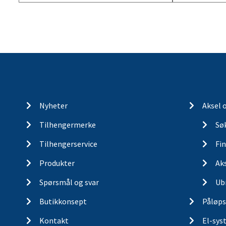
Nyheter
Aksel 
Tilhengermerke
Søk
Tilhengerservice
Fin
Produkter
Ak
Spørsmål og svar
Ub
Butikkonsept
Påløps
Kontakt
El-sys