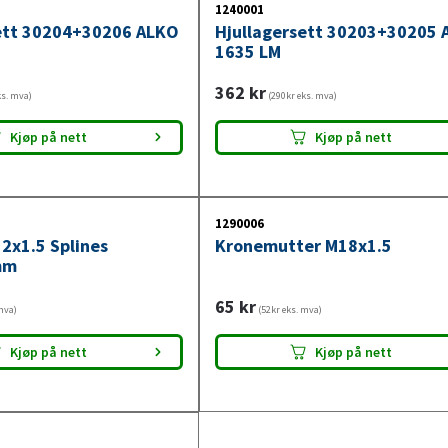
1240001
ett 30204+30206 ALKO
Hjullagersett 30203+30205 
1635 LM
362
kr
ks. mva)
(290kr eks. mva)
Kjøp på nett
Kjøp på nett
1290006
12x1.5 Splines
Kronemutter M18x1.5
mm
65
kr
mva)
(52kr eks. mva)
Kjøp på nett
Kjøp på nett