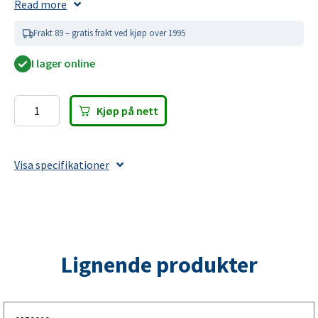
Read more
Tetningsring 45x56x7 til
Frakt 89 – gratis frakt ved kjøp over 1995
tilhenger
I lager online
Ved skifte av hjullager skal tetningsringen alltid byttes
samtidig. Den forhindrer at lagerfett lekker ut og at smuss
trenger inn i lageret — en enkel men avgjørende reservedel
Kjøp på nett
Tetningsring
for sikker og stille hjulllagerfunksjon. Passer din tilhenger,
45x56x7
campingvogn, båttrailer, biltransport og hesttrailer.
antall
Visa specifikationer
Tetningsring for hjullager og nav
Kontroller at dimensjon 45x56x7 mm stemmer med ditt
nav. VALERYDs tetningsringer beskytter hjulllageret mot
fettlekkasje og laagernedbryting for trygg og stille kjøring.
Lignende produkter