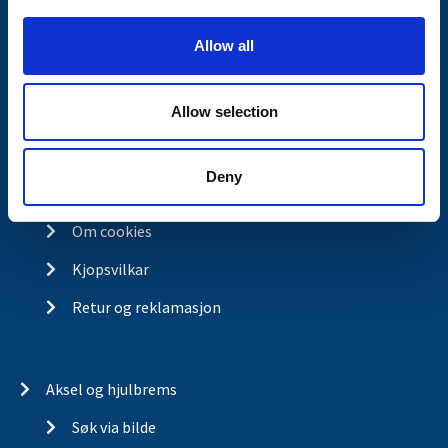
Butikkonsept
i
o
Kontakt
Allow all
n
Kontakt
Allow selection
Om Valeryd
Visjon
Deny
Historia
Om cookies
Kjopsvilkar
Retur og reklamasjon
Aksel og hjulbrems
Søk via bilde