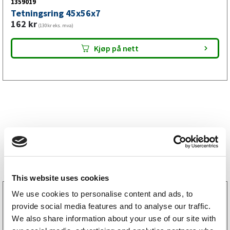
1359019
Tetningsring 45x56x7
162
kr
(130kr eks. mva)
Kjøp på nett
Bestselgere
This website uses cookies
We use cookies to personalise content and ads, to
3160052
LGF skilt Selvklebende
provide social media features and to analyse our traffic.
256
kr
We also share information about your use of our site with
(205kr eks. mva)