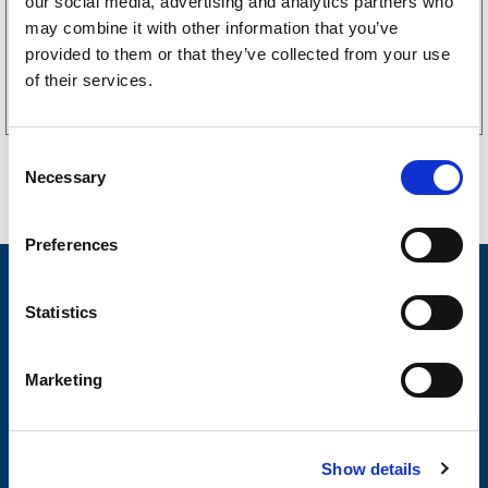
our social media, advertising and analytics partners who
may combine it with other information that you’ve
provided to them or that they’ve collected from your use
Kjøp på nett
of their services.
C
Necessary
o
n
s
Preferences
e
Nyheter
n
t
Statistics
Tilhengermerke
S
e
Tilhengerservice
Marketing
l
Produkter
e
c
Spørsmål og svar
Show details
t