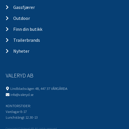
Gassfjærer
Outdoor
Finn din butikk
Trailerbrands
Nyheter
VALERYD AB
Lindbladsvägen 4B, 447 37 VÅRGÅRDA
info@valeryd.se
KONTORSTIDER:
Vardagar 8-17
Lunchstängt 12.30-13
Copyright © Valeryd AB. All rights reserved.