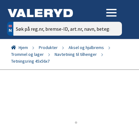
Søk
etter:
Hjem
Produkter
Aksel og hjulbrems
Trommel og lager
Navtetning til tilhenger
Tetningsring 45x56x7