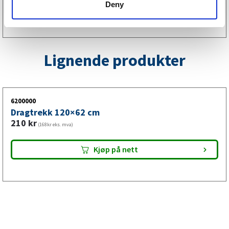
Deny
Kjøp på nett
Lignende produkter
6200000
Dragtrekk 120×62 cm
210
kr
(168kr eks. mva)
Kjøp på nett