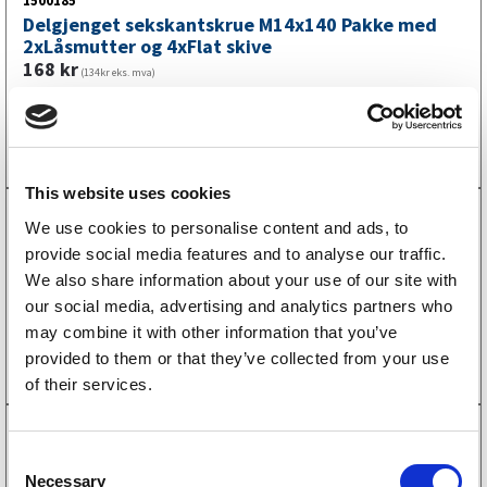
1500185
Delgjenget sekskantskrue M14x140 Pakke med
2xLåsmutter og 4xFlat skive
168
kr
(134kr eks. mva)
Kjøp på nett
This website uses cookies
1500180
We use cookies to personalise content and ads, to
Delgjenget sekskantskrue M14x70 Pakke med
provide social media features and to analyse our traffic.
2xLåsmutter og 4xFlat skive
We also share information about your use of our site with
128
kr
(102kr eks. mva)
our social media, advertising and analytics partners who
may combine it with other information that you’ve
Kjøp på nett
provided to them or that they’ve collected from your use
of their services.
1500181
Delgjenget sekskantskrue M14x80 Pakke med
C
2xLåsmutter og 4xFlat skive
Necessary
o