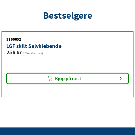
Bestselgere
3160052
LGF skilt Selvklebende
256
kr
(205kr eks. mva)
Kjøp på nett