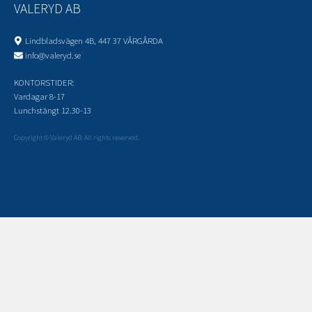
VALERYD AB
Lindbladsvägen 4B, 447 37 VÅRGÅRDA
info@valeryd.se
KONTORSTIDER:
Vardagar 8-17
Lunchstängt 12.30-13
Copyright © Valeryd AB. All rights reserved.