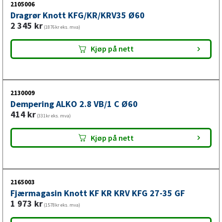
2105006
Dragrør Knott KFG/KR/KRV35 Ø60
2 345
kr
(1876kr eks. mva)
Kjøp på nett
2130009
Dempering ALKO 2.8 VB/1 C Ø60
414
kr
(331kr eks. mva)
Kjøp på nett
2165003
Fjærmagasin Knott KF KR KRV KFG 27-35 GF
1 973
kr
(1578kr eks. mva)