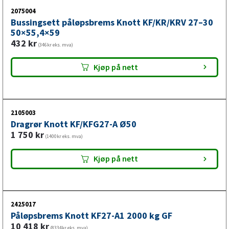
2075004
Bussingsett påløpsbrems Knott KF/KR/KRV 27–30
50×55,4×59
432
kr
(346kr eks. mva)
Kjøp på nett
2105003
Dragrør Knott KF/KFG27-A Ø50
1 750
kr
(1400kr eks. mva)
Kjøp på nett
2425017
Påløpsbrems Knott KF27-A1 2000 kg GF
10 418
kr
(8334kr eks. mva)