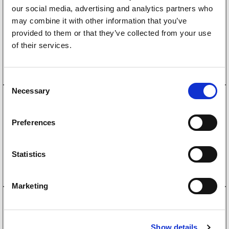
Delgjenget sekskantskrue M12X110 Pakke med
our social media, advertising and analytics partners who
2xLåsmutter og 4xFlat skive
may combine it with other information that you’ve
130
kr
(104kr eks. mva)
provided to them or that they’ve collected from your use
of their services.
Kjøp på nett
C
Necessary
o
1500149
n
Delgjenget sekskantskrue M12X120 Pakke med
s
2xLåsmutter og 4xFlat skive
Preferences
135
kr
e
(108kr eks. mva)
n
Kjøp på nett
t
Statistics
S
e
Marketing
l
1500159
e
Delgjenget sekskantskrue M12x130 Pakke med
c
2xLåsmutter og 4xFlat skive
Show details
t