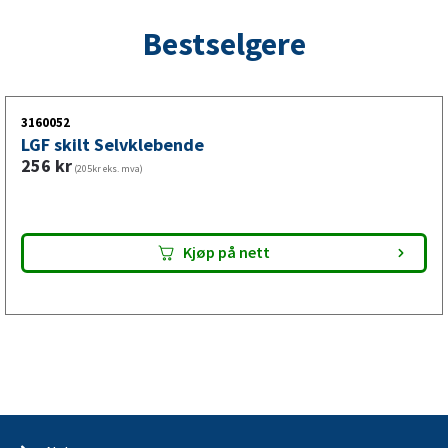
Bestselgere
3160052
LGF skilt Selvklebende
256
kr
(205kr eks. mva)
Kjøp på nett