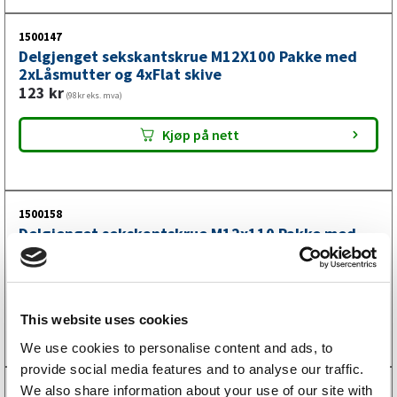
1500147
Delgjenget sekskantskrue M12X100 Pakke med
2xLåsmutter og 4xFlat skive
123
kr
(98kr eks. mva)
Kjøp på nett
1500158
Delgjenget sekskantskrue M12x110 Pakke med
2xLåsmutter og 4xFlat skive
135
kr
(108kr eks. mva)
Kjøp på nett
This website uses cookies
We use cookies to personalise content and ads, to
provide social media features and to analyse our traffic.
We also share information about your use of our site with
1500148