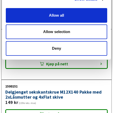
155
kr
(124kr eks. mva)
i
o
Kjøp på nett
Allow all
n
Allow selection
1500150
Delgjenget sekskantskrue M12X130 Pakke med
2xLåsmutter og 4xFlat skive
Deny
143
kr
(114kr eks. mva)
Kjøp på nett
1500151
Delgjenget sekskantskrue M12X140 Pakke med
2xLåsmutter og 4xFlat skive
149
kr
(119kr eks. mva)