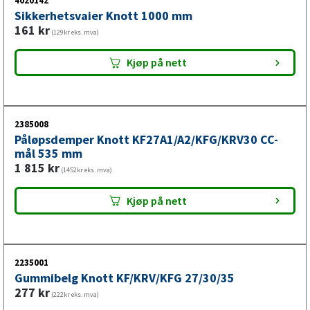
4020142
Sikkerhetsvaier Knott 1000 mm
Når tilhengeren beveger seg fremover mot trekkjøretøyet
161
kr
(129kr eks. mva)
under bremsing aktiveres påløpsbremsen og kraften
overføres videre gjennom bremsemekanismen til
Kjøp på nett
tilhengerens hjulbremser. Ved service bør
bremsesystemets komponenter kontrolleres regelmessig
og slitte deler erstattes for å sikre at tilhengerbremsen
fungerer korrekt.
2385008
Påløpsdemper Knott KF27A1/A2/KFG/KRV30 CC-
mål 535 mm
Les mer om hvordan påløpsbremsen fungerer
1 815
kr
(1452kr eks. mva)
Kjøp på nett
2235001
Gummibelg Knott KF/KRV/KFG 27/30/35
277
kr
(222kr eks. mva)