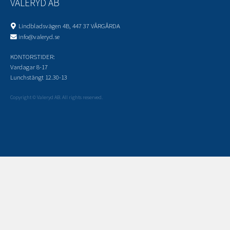
VALERYD AB
Lindbladsvägen 4B, 447 37 VÅRGÅRDA
info@valeryd.se
KONTORSTIDER:
Vardagar 8-17
Lunchstängt 12.30-13
Copyright © Valeryd AB. All rights reserved.