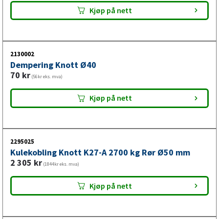
Kjøp på nett
2130002
Dempering Knott Ø40
70
kr
(56kr eks. mva)
Kjøp på nett
2295025
Kulekobling Knott K27-A 2700 kg Rør Ø50 mm
2 305
kr
(1844kr eks. mva)
Kjøp på nett