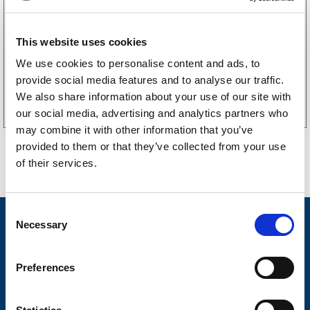
LGF skilt Selvklebende
256
kr
(205kr eks. mva)
This website uses cookies
We use cookies to personalise content and ads, to
provide social media features and to analyse our traffic.
Kjøp på nett
We also share information about your use of our site with
our social media, advertising and analytics partners who
may combine it with other information that you’ve
provided to them or that they’ve collected from your use
of their services.
C
Nyheter
Necessary
o
n
Tilhengermerke
s
Preferences
Tilhengerservice
e
n
Produkter