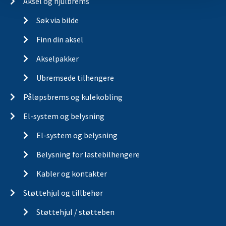
Aksel og hjulbrems
Søk via bilde
Finn din aksel
Akselpakker
Ubremsede tilhengere
Påløpsbrems og kulekobling
El-system og belysning
El-system og belysning
Belysning for lastebilhengere
Kabler og kontakter
Støttehjul og tillbehør
Støttehjul / støtteben