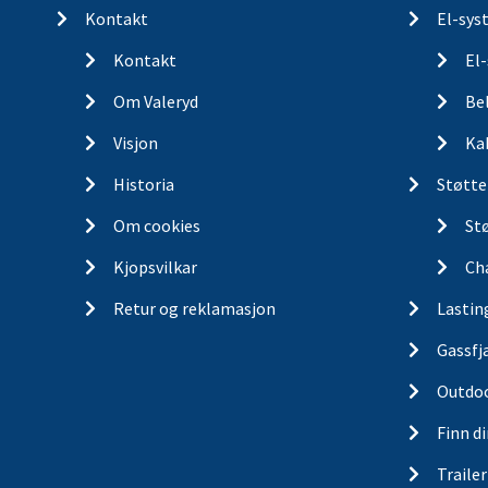
Kontakt
El-sys
Kontakt
El
Om Valeryd
Be
Visjon
Ka
Historia
Støtte
Om cookies
St
Kjopsvilkar
Ch
Retur og reklamasjon
Lastin
Gassfj
Outdo
Finn d
Traile