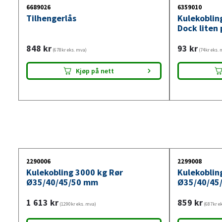
6689026
6359010
Tilhengerlås
Kulekoblin
Dock liten
848
kr
93
kr
(678kr eks. mva)
(74kr eks. 
Kjøp på nett
2290006
2299008
Kulekobling 3000 kg Rør
Kulekoblin
Ø35/40/45/50 mm
Ø35/40/45
1 613
kr
859
kr
(1290kr eks. mva)
(687kr e