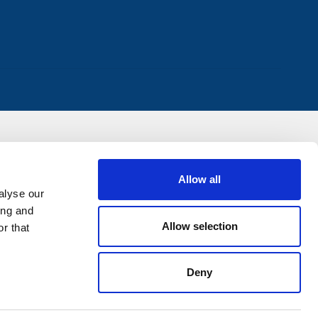
Allow all
alyse our
ing and
Allow selection
r that
Deny
0