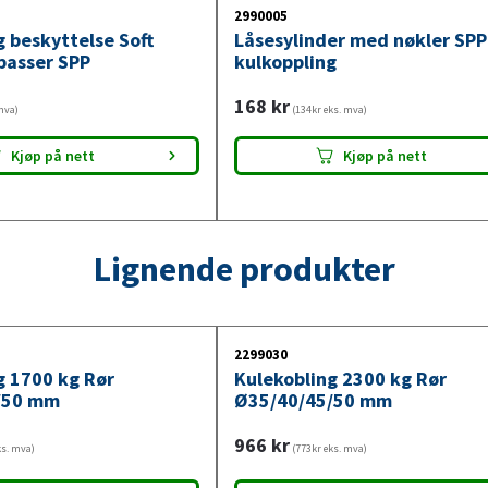
2990005
g beskyttelse Soft
Låsesylinder med nøkler SPP
 passer SPP
kulkoppling
168
kr
mva)
(134kr eks. mva)
Kjøp på nett
Kjøp på nett
Lignende produkter
2299030
g 1700 kg Rør
Kulekobling 2300 kg Rør
/50 mm
Ø35/40/45/50 mm
966
kr
ks. mva)
(773kr eks. mva)