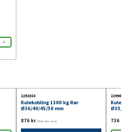
2292010
2299032
Kulekobling 1300 kg Rør
Kulekobl
Ø36/40/45/50 mm
Ø35/40/
876
kr
736
kr
(701kr eks. mva)
(589