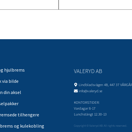
og hjulbrems
VALERYD AB
 via bilde
Lindbladsvägen 4B, 447 37 VÅRGÅ
info@valeryd.se
n din aksel
KONTORSTIDER:
selpakker
Vardagar 8-17
Lunchstängt 12.30-13
remsede tilhengere
brems og kulekobling
Copyright © Valeryd AB. All rights reserved.