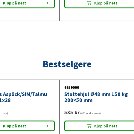
Kjøp på nett
Kjøp på nett
Bestselgere
6659000
ys Aspöck/SIM/Talmu
Støttehjul Ø48 mm 150 kg
1x28
200×50 mm
535
kr
s. mva)
(428kr eks. mva)
Kjøp på nett
Kjøp på nett