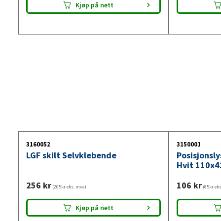
Kjøp på nett
3160052
3150001
LGF skilt Selvklebende
Posisjonsl
Hvit 110x4
256
kr
106
kr
(205kr eks. mva)
(85kr ek
Kjøp på nett