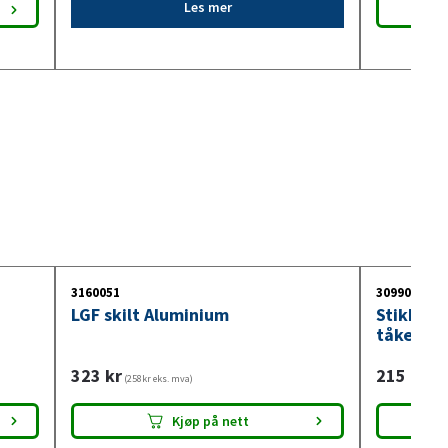
Les mer
3160051
3099018
LGF skilt Aluminium
Stikkont
tåkelysb
323
kr
215
kr
(258kr eks. mva)
(172
Kjøp på nett