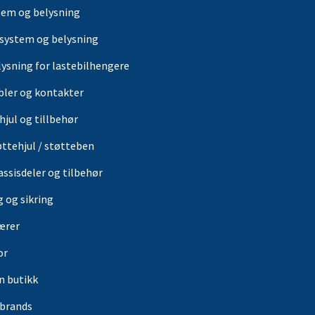
tem og belysning
-system og belysning
lysning for lastebilhengere
bler og kontakter
hjul og tillbehør
øttehjul / støtteben
assisdeler og tilbehør
g og sikring
ærer
or
in butikk
rbrands