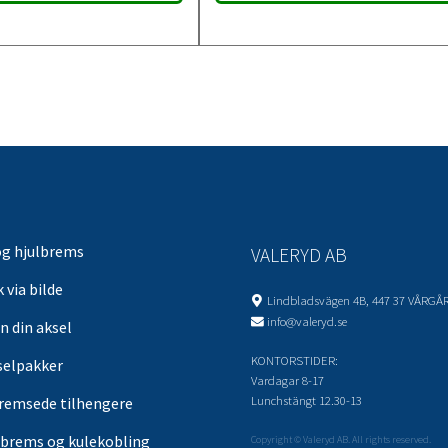
og hjulbrems
VALERYD AB
 via bilde
Lindbladsvägen 4B, 447 37 VÅRGÅ
info@valeryd.se
n din aksel
KONTORSTIDER:
selpakker
Vardagar 8-17
Lunchstängt 12.30-13
remsede tilhengere
brems og kulekobling
Copyright © Valeryd AB. All rights reserved.