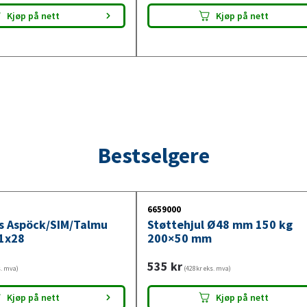
Kjøp på nett
Kjøp på nett
Bestselgere
6659000
ys Aspöck/SIM/Talmu
Støttehjul Ø48 mm 150 kg
1x28
200×50 mm
535
kr
s. mva)
(428kr eks. mva)
Kjøp på nett
Kjøp på nett