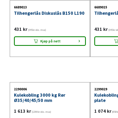
6689013
6689015
Tilhengerlås Diskuslås B150 L190
Tilhengerlå
431
kr
431
kr
(345kr eks. mva)
(345kr e
Kjøp på nett
2290006
2299029
Kulekobling 3000 kg Rør
Kulekoblin
Ø35/40/45/50 mm
plate
1 613
kr
1 074
kr
(1290kr eks. mva)
(859k