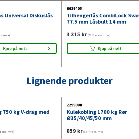
6689405
s Universal Diskuslås
Tilhengerlås CombiLock Svar
77.5 mm Låsbult 14 mm
3 315
kr
ks. mva)
(2652kr eks. mva)
Kjøp på nett
Kjøp på nett
Lignende produkter
2299008
g 750 kg V-drag med
Kulekobling 1700 kg Rør
Ø35/40/45/50 mm
859
kr
r eks. mva)
(687kr eks. mva)