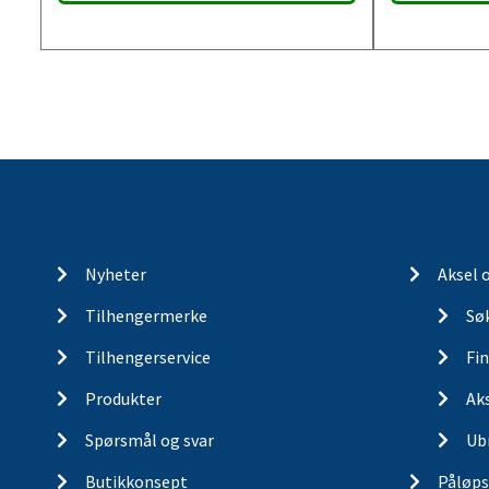
Nyheter
Aksel 
Tilhengermerke
Søk
Tilhengerservice
Fin
Produkter
Ak
Spørsmål og svar
Ub
Butikkonsept
Påløps