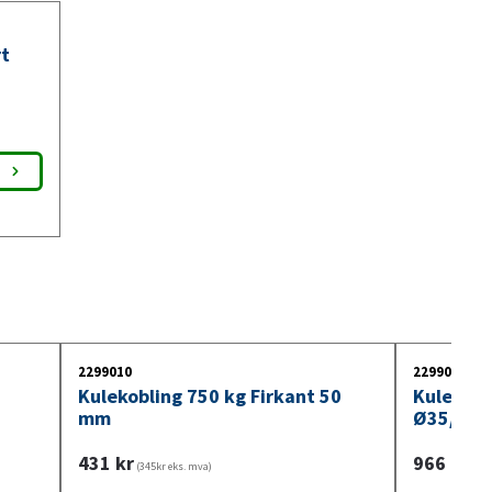
t
2299010
2299030
Kulekobling 750 kg Firkant 50
Kulekobl
mm
Ø35/40/
431
kr
966
kr
(345kr eks. mva)
(773