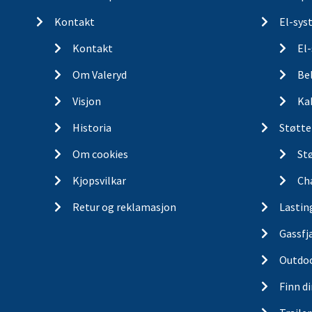
Kontakt
El-sys
Kontakt
El
Om Valeryd
Be
Visjon
Ka
Historia
Støtte
Om cookies
St
Kjopsvilkar
Ch
Retur og reklamasjon
Lastin
Gassfj
Outdo
Finn d