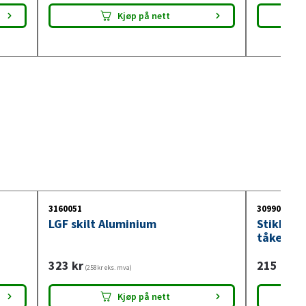
Kjøp på nett
3160051
3099018
LGF skilt Aluminium
Stikkont
tåkelysb
323
kr
215
kr
(258kr eks. mva)
(172
Kjøp på nett