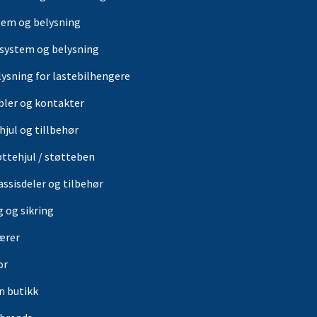
tem og belysning
-system og belysning
lysning for lastebilhengere
bler og kontakter
hjul og tillbehør
øttehjul / støtteben
assisdeler og tilbehør
g og sikring
ærer
or
in butikk