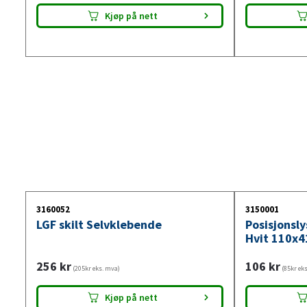
Kjøp på nett
3160052
3150001
LGF skilt Selvklebende
Posisjonsl
Hvit 110x4
256
kr
106
kr
(205kr eks. mva)
(85kr ek
Kjøp på nett