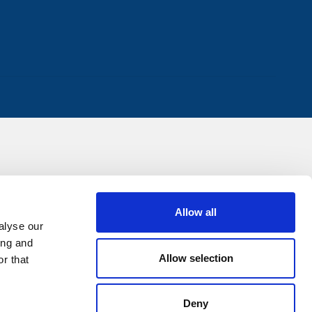
Allow all
alyse our
ing and
Allow selection
r that
Deny