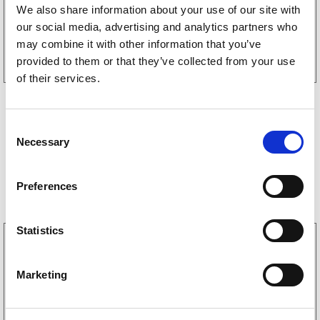
We also share information about your use of our site with
our social media, advertising and analytics partners who
Kjøp på nett
may combine it with other information that you’ve
provided to them or that they’ve collected from your use
of their services.
C
Necessary
o
n
Bestselgere
s
Preferences
e
n
t
Statistics
3160052
S
LGF skilt Selvklebende
e
256
kr
Marketing
(205kr eks. mva)
l
e
c