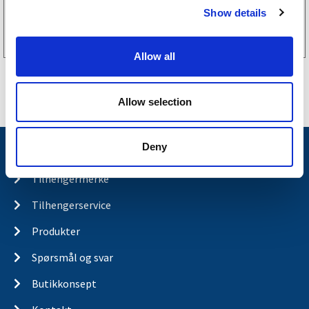
Show details
t
Kjøp på nett
i
o
Allow all
n
Allow selection
Deny
Nyheter
Tilhengermerke
Tilhengerservice
Produkter
Spørsmål og svar
Butikkonsept