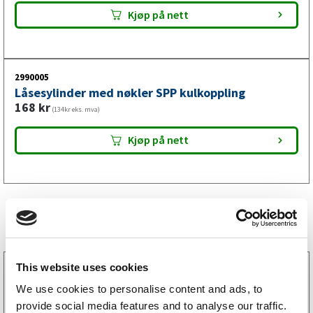
Kjøp på nett
2990005
Låsesylinder med nøkler SPP kulkoppling
168
kr
(134kr eks. mva)
Kjøp på nett
Lignende produkter
This website uses cookies
2299029
Kulekobling 750 kg V-drag med plate
We use cookies to personalise content and ads, to
1 074
kr
(859kr eks. mva)
provide social media features and to analyse our traffic.