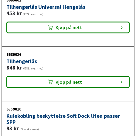
lettere å manøvrere og parkere. Du kan trekke med
6689002
Tilhengerlås Universal Hengelås
trygghet og full kontroll, selv ved laster som krever
453
kr
(362kr eks. mva)
presisjon og sikkerhet.
Kjøp på nett
6689026
Tilhengerlås
848
kr
(678kr eks. mva)
Kjøp på nett
6359010
Kulekobling beskyttelse Soft Dock liten passer
SPP
93
kr
(74kr eks. mva)