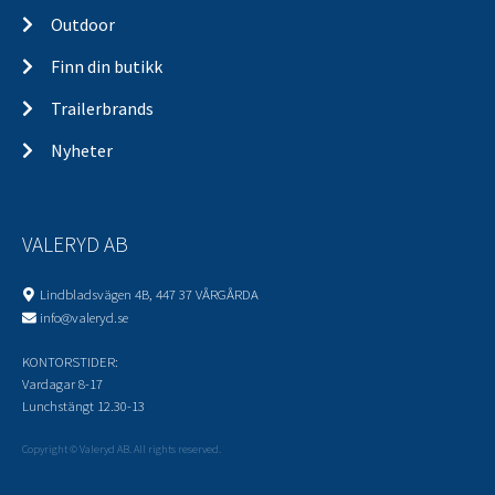
Outdoor
Finn din butikk
Trailerbrands
Nyheter
VALERYD AB
Lindbladsvägen 4B, 447 37 VÅRGÅRDA
info@valeryd.se
KONTORSTIDER:
Vardagar 8-17
Lunchstängt 12.30-13
Copyright © Valeryd AB. All rights reserved.