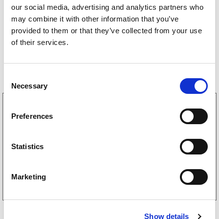
our social media, advertising and analytics partners who
may combine it with other information that you’ve
provided to them or that they’ve collected from your use
of their services.
Bestselgere
C
Necessary
o
n
3160052
s
LGF skilt Selvklebende
Preferences
e
256
kr
(205kr eks. mva)
n
t
Statistics
S
Kjøp på nett
e
Marketing
l
e
c
Show details
t