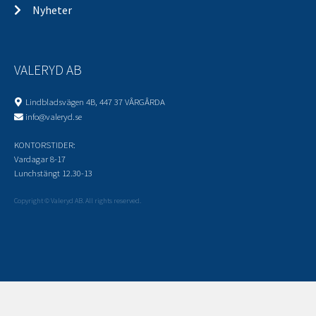
Nyheter
VALERYD AB
Lindbladsvägen 4B, 447 37 VÅRGÅRDA
info@valeryd.se
KONTORSTIDER:
Vardagar 8-17
Lunchstängt 12.30-13
Copyright © Valeryd AB. All rights reserved.