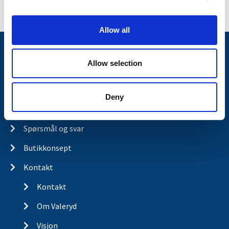
i
o
Allow all
n
Nyheter
Allow selection
Tilhengermerke
Tilhengerservice
Deny
Produkter
Spørsmål og svar
Butikkonsept
Kontakt
Kontakt
Om Valeryd
Visjon