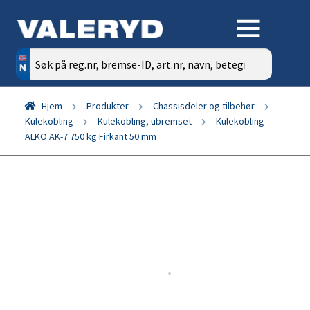
Søk
etter:
Hjem
Produkter
Chassisdeler og tilbehør
Kulekobling
Kulekobling, ubremset
Kulekobling
ALKO AK-7 750 kg Firkant 50 mm