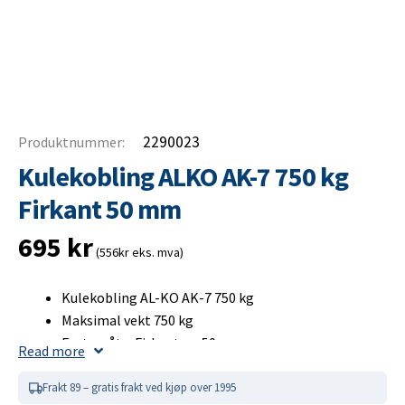
2290023
Produktnummer:
Kulekobling ALKO AK-7 750 kg
Firkant 50 mm
695
kr
(556kr eks. mva)
Kulekobling AL-KO AK-7 750 kg
Maksimal vekt 750 kg
Festemåte: Firkantrør 50 mm
Read more
Kulediameter 50 mm
CC-mål horisontalt 80–90/90 mm
Frakt 89 – gratis frakt ved kjøp over 1995