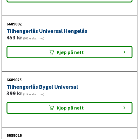
fokusere på veien fremfor å bekymre deg for trekkutstyret.
6689002
Tilhengerlås Universal Hengelås
453
kr
(362kr eks. mva)
Kjøp på nett
6689025
Tilhengerlås Bygel Universal
399
kr
(319kr eks. mva)
Kjøp på nett
6689026