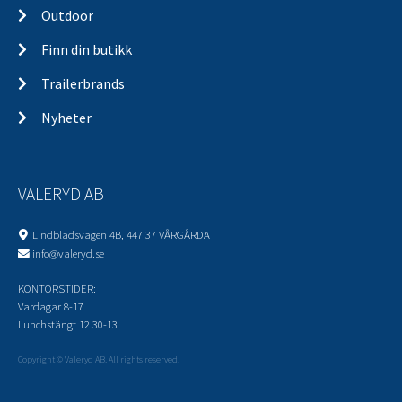
Outdoor
Finn din butikk
Trailerbrands
Nyheter
VALERYD AB
Lindbladsvägen 4B, 447 37 VÅRGÅRDA
info@valeryd.se
KONTORSTIDER:
Vardagar 8-17
Lunchstängt 12.30-13
Copyright © Valeryd AB. All rights reserved.