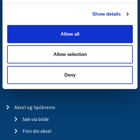
c
Kontakt
Show details
t
i
Om Valeryd
o
Visjon
Allow all
n
Historia
Allow selection
Om cookies
Kjopsvilkar
Deny
Retur og reklamasjon
Aksel og hjulbrems
Søk via bilde
Finn din aksel