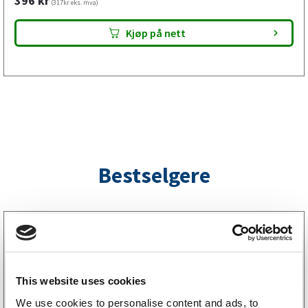
396
kr
bremsvirkning.
(317kr eks. mva)
Kjøp på nett
Bestselgere
3160052
LGF skilt Selvklebende
256
kr
(205kr eks. mva)
This website uses cookies
We use cookies to personalise content and ads, to