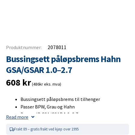
2078011
Produktnummer:
Bussingsett påløpsbrems Hahn
GSA/GSAR 1.0–2.7
608
kr
(486kr eks. mva)
Bussingsett påløpsbrems til tilhenger
Passer BPW, Grau og Hahn
Broms-ID GSA/GSAR 1,0–2,7
Read more
Mål: 50,5 x 55 x 59/50 mm
Innhold: 1 stykk bussingsett foran og bak
Frakt 89 – gratis frakt ved kjøp over 1995