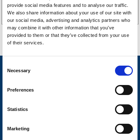
Kjøp på nett
provide social media features and to analyse our traffic.
We also share information about your use of our site with
our social media, advertising and analytics partners who
may combine it with other information that you’ve
provided to them or that they’ve collected from your use
of their services.
C
Nyheter
Necessary
o
Tilhengermerke
n
s
Preferences
Tilhengerservice
e
n
Produkter
t
Statistics
Spørsmål og svar
S
e
Butikkonsept
Marketing
l
Kontakt
e