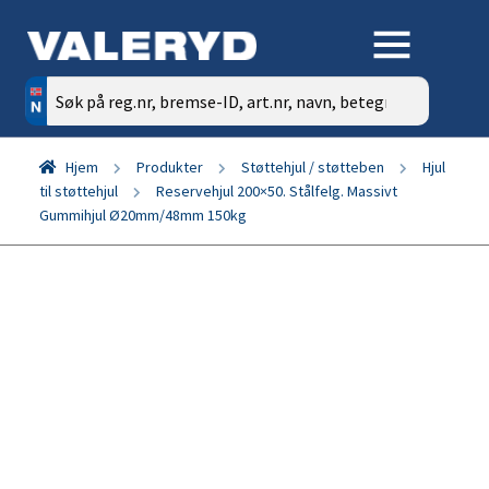
Søk
etter:
Hjem
Produkter
Støttehjul / støtteben
Hjul
til støttehjul
Reservehjul 200×50. Stålfelg. Massivt
Gummihjul Ø20mm/48mm 150kg