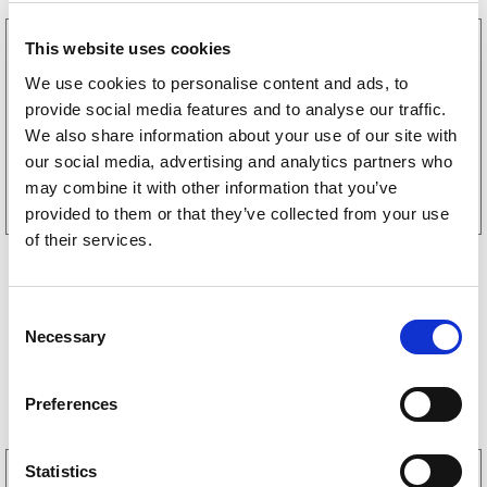
6660006
This website uses cookies
Reservehjul 200×50 Plastfelg Fulle gummihjul
We use cookies to personalise content and ads, to
Ø21mm 150kg
provide social media features and to analyse our traffic.
182
kr
(146kr eks. mva)
We also share information about your use of our site with
our social media, advertising and analytics partners who
Kjøp på nett
may combine it with other information that you’ve
provided to them or that they’ve collected from your use
of their services.
C
Necessary
o
n
Bestselgere
s
Preferences
e
n
t
Statistics
3160052