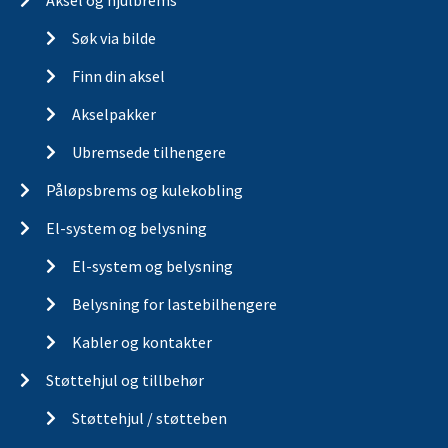
Aksel og hjulbrems
Søk via bilde
Finn din aksel
Akselpakker
Ubremsede tilhengere
Påløpsbrems og kulekobling
El-system og belysning
El-system og belysning
Belysning for lastebilhengere
Kabler og kontakter
Støttehjul og tillbehør
Støttehjul / støtteben