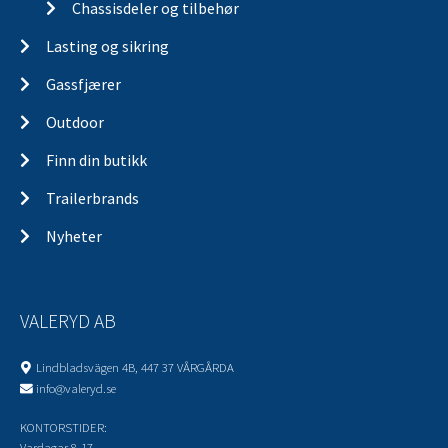
Chassisdeler og tilbehør
Lasting og sikring
Gassfjærer
Outdoor
Finn din butikk
Trailerbrands
Nyheter
VALERYD AB
Lindbladsvägen 4B, 447 37 VÅRGÅRDA
info@valeryd.se
KONTORSTIDER:
Vardagar 8-17