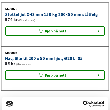
6659020
Støttehjul Ø48 mm 150 kg 200×50 mm stålfelg
574
kr
(459kr eks. mva)
Kjøp på nett
6059002
Nav, lille til 200 x 50 mm hjul, Ø20 L=85
55
kr
(44kr eks. mva)
Kjøp på nett
Lignende produkter