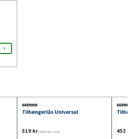
6689000
6689002
Tilhengerlås Universal
Tilhenge
519
kr
453
kr
(415kr eks. mva)
(362