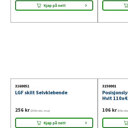
Kjøp på nett
3160052
3150001
LGF skilt Selvklebende
Posisjonsl
Hvit 110x4
256
kr
106
kr
(205kr eks. mva)
(85kr ek
Kjøp på nett