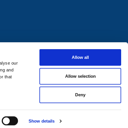
Allow all
alyse our
ing and
Allow selection
r that
Deny
0
Show details