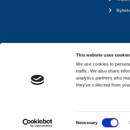
Nyhet
This website uses cookie
We use cookies to personal
traffic. We also share info
analytics partners who may
they’ve collected from your
C
Necessary
o