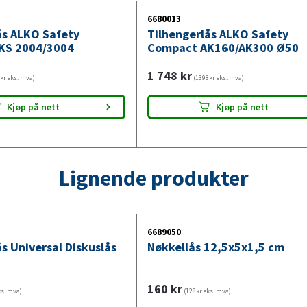
6680013
ås ALKO Safety
Tilhengerlås ALKO Safety
KS 2004/3004
Compact AK160/AK300 Ø50
1 748
kr
kr eks. mva)
(1398kr eks. mva)
Kjøp på nett
Kjøp på nett
Lignende produkter
6689050
s Universal Diskuslås
Nøkkellås 12,5x5x1,5 cm
160
kr
ks. mva)
(128kr eks. mva)