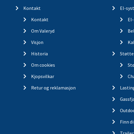
Kontakt
El-sys
Kontakt
El
Om Valeryd
Be
Visjon
Ka
Historia
Støtte
Om cookies
St
Kjopsvilkar
Ch
Retur og reklamasjon
Lastin
Gassfj
Outdo
Finn d
Traile