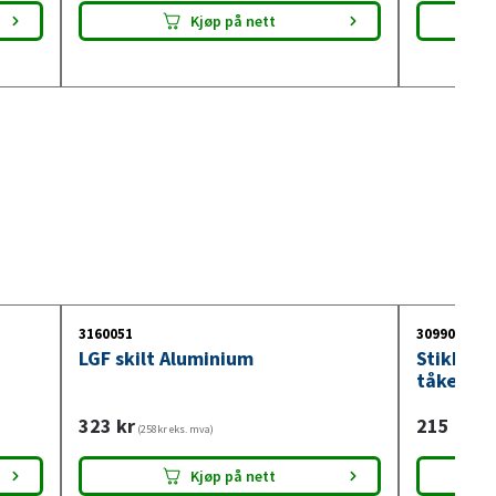
Kjøp på nett
3160051
3099018
LGF skilt Aluminium
Stikkont
tåkelysb
323
kr
215
kr
(258kr eks. mva)
(172
Kjøp på nett