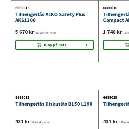
6680016
6680010
Tilhengerlås ALKO Safety Plus
Tilhengerl
AKS1300
Compact A
5 670
kr
1 748
kr
(4536kr eks. mva)
(1398
Kjøp på nett
6689013
6689015
Tilhengerlås Diskuslås B150 L190
Tilhengerlå
431
kr
431
kr
(345kr eks. mva)
(345kr e