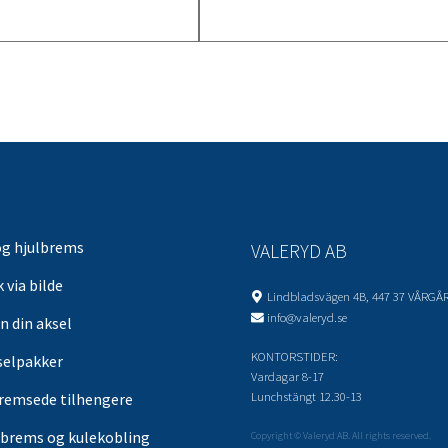
og hjulbrems
VALERYD AB
 via bilde
Lindbladsvägen 4B, 447 37 VÅRGÅ
info@valeryd.se
n din aksel
KONTORSTIDER:
selpakker
Vardagar 8-17
Lunchstängt 12.30-13
remsede tilhengere
brems og kulekobling
Copyright © Valeryd AB. All rights reserved.