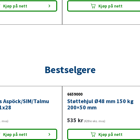
Kjøp på nett
Kjøp på nett
Bestselgere
6659000
ys Aspöck/SIM/Talmu
Støttehjul Ø48 mm 150 kg
1x28
200×50 mm
535
kr
s. mva)
(428kr eks. mva)
Kjøp på nett
Kjøp på nett