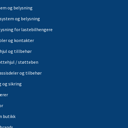
tem og belysning
-system og belysning
lysning for lastebilhengere
bler og kontakter
hjul og tillbehør
øttehjul / støtteben
assisdeler og tilbehør
g og sikring
ærer
or
in butikk
rbrands