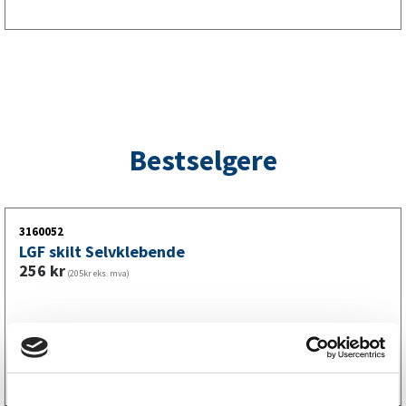
integrert og enkel kabelkontakt installeres belysningen
raskt og problemfritt. Den hvite fargen gir et klassisk og
profesjonelt utseende som kompletterer alle
tilhengermodeller. Velg Valeryd for pålitelig skiltlykt som
oppfyller høyeste kvalitetsstandarder.
Bestselgere
3160052
LGF skilt Selvklebende
256
kr
(205kr eks. mva)
Kjøp på nett