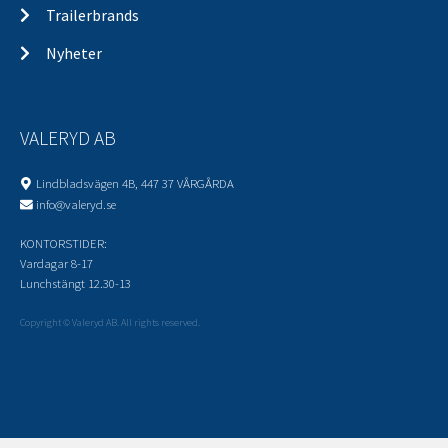
Trailerbrands
Nyheter
VALERYD AB
Lindbladsvägen 4B, 447 37 VÅRGÅRDA
info@valeryd.se
KONTORSTIDER:
Vardagar 8-17
Lunchstängt 12.30-13
Copyright © Valeryd AB. All rights reserved.