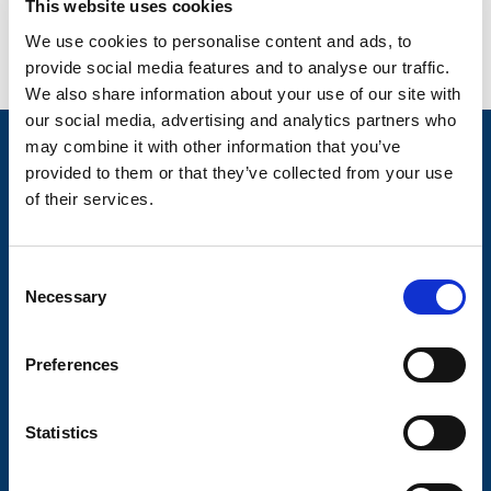
This website uses cookies
We use cookies to personalise content and ads, to
provide social media features and to analyse our traffic.
We also share information about your use of our site with
our social media, advertising and analytics partners who
may combine it with other information that you’ve
Nyheter
provided to them or that they’ve collected from your use
Tilhengermerke
of their services.
Tilhengerservice
Produkter
C
Necessary
o
Spørsmål og svar
n
s
Butikkonsept
Preferences
e
Kontakt
n
t
Statistics
Kontakt
S
Om Valeryd
e