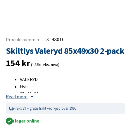
3198010
Produktnummer:
Skiltlys Valeryd 85x49x30 2-pack
154
kr
(123kr eks. mva)
VALERYD
Hvit
85×49×30 mm
Read more
12 V
Kabelkontakt
Frakt 89 – gratis frakt ved kjøp over 1995
2-pack
I lager online