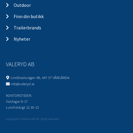
Outdoor
Finn din butikk
Trailerbrands
Nyheter
VALERYD AB
Lindbladsvägen 4B, 447 37 VÅRGÅRDA
info@valeryd.se
KONTORSTIDER:
Vardagar 8-17
Lunchstängt 12.30-13
Copyright © Valeryd AB. All rights reserved.