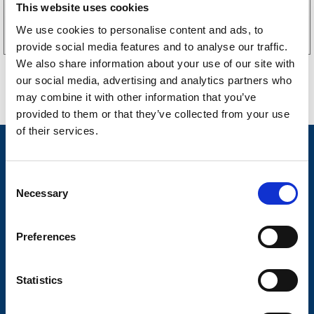
This website uses cookies
Kjøp på nett
We use cookies to personalise content and ads, to
provide social media features and to analyse our traffic.
We also share information about your use of our site with
our social media, advertising and analytics partners who
may combine it with other information that you’ve
provided to them or that they’ve collected from your use
of their services.
Nyheter
Tilhengermerke
C
Necessary
o
Tilhengerservice
n
s
Produkter
Preferences
e
Spørsmål og svar
n
t
Statistics
Butikkonsept
S
Kontakt
e