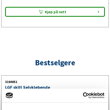
galvanisert stål. Enten du trenger en skjerm til enkeltakset
eller boggiakset tilhenger, finner du riktig mål i vårt brede
Kjøp på nett
utvalg. Skjermene beskytter effektivt mot vann, leire, grus
og stein som slynges opp av hjulene – til fordel for kjøretøy
bak og for karosseriet på bilen din.
Bestselgere
3160052
LGF skilt Selvklebende
256
kr
(205kr eks. mva)