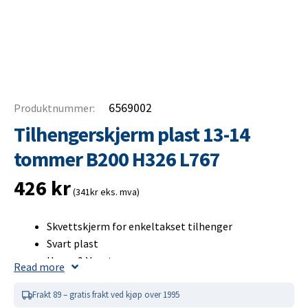
6569002
Produktnummer:
Tilhengerskjerm plast 13-14
tommer B200 H326 L767
426
kr
(341kr eks. mva)
Skvettskjerm for enkeltakset tilhenger
Svart plast
Høyre & Venstre
Read more
Passer hjulstørrelse 13-14 tommer
Lengde: 767 mm
Frakt 89 – gratis frakt ved kjøp over 1995