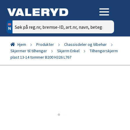
Søk
etter:
Hjem
Produkter
Chassisdeler og tilbehør
Skjermer til tilhenger
Skjerm Enkel
Tilhengerskjerm
plast 13-14 tommer B200 H326 L767