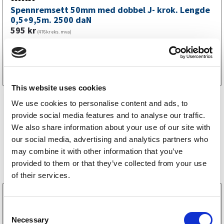
Spennremsett 50mm med dobbel J- krok. Lengde
0,5+9,5m. 2500 daN
595
kr
(476kr eks. mva)
Kjøp på nett
This website uses cookies
We use cookies to personalise content and ads, to
provide social media features and to analyse our traffic.
We also share information about your use of our site with
our social media, advertising and analytics partners who
may combine it with other information that you’ve
Bestselgere
provided to them or that they’ve collected from your use
of their services.
3160052
LGF skilt Selvklebende
C
256
kr
Necessary
(205kr eks. mva)
o