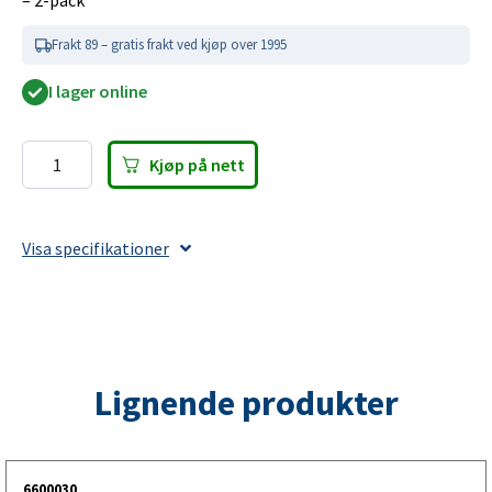
– 2-pack
Frakt 89 – gratis frakt ved kjøp over 1995
I lager online
Kjøp på nett
Spennbånd
100cm
(2-
Visa specifikationer
pack)
antall
Lignende produkter
6600030