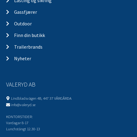
Lasting og sikring
Gassfjærer
Outdoor
Finn din butikk
Trailerbrands
Nyheter
VALERYD AB
Lindbladsvägen 4B, 447 37 VÅRGÅRDA
info@valeryd.se
KONTORSTIDER:
Vardagar 8-17
Lunchstängt 12.30-13