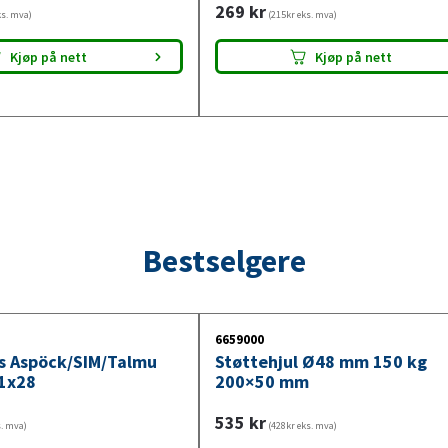
269
kr
ks. mva)
(215kr eks. mva)
Kjøp på nett
Kjøp på nett
Bestselgere
6659000
ys Aspöck/SIM/Talmu
Støttehjul Ø48 mm 150 kg
1x28
200×50 mm
535
kr
s. mva)
(428kr eks. mva)