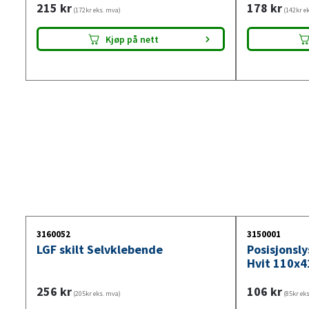
215
kr
178
kr
(172kr eks. mva)
(142kr e
Kjøp på nett
3160052
3150001
LGF skilt Selvklebende
Posisjonsl
Hvit 110x4
256
kr
106
kr
(205kr eks. mva)
(85kr ek