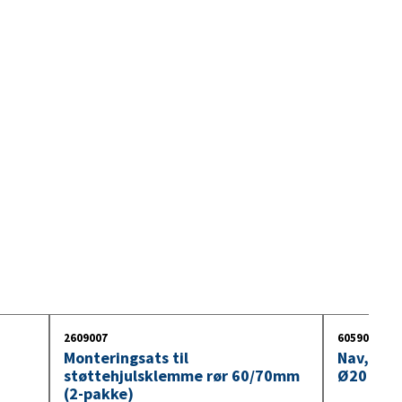
9. Kabler og kontakter for
lastebilhengere
10. Innebelysning
11. Lyspære 24V
2609007
6059002
Monteringsats til
Nav, lill
støttehjulsklemme rør 60/70mm
Ø20 L=8
(2-pakke)