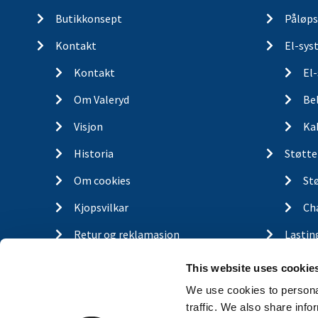
Butikkonsept
Påløps
Kontakt
El-sys
Kontakt
El
Om Valeryd
Be
Visjon
Ka
Historia
Støtte
Om cookies
St
Kjopsvilkar
Ch
Retur og reklamasjon
Lastin
Gassfj
This website uses cookie
Outdo
We use cookies to personal
traffic. We also share info
Finn d