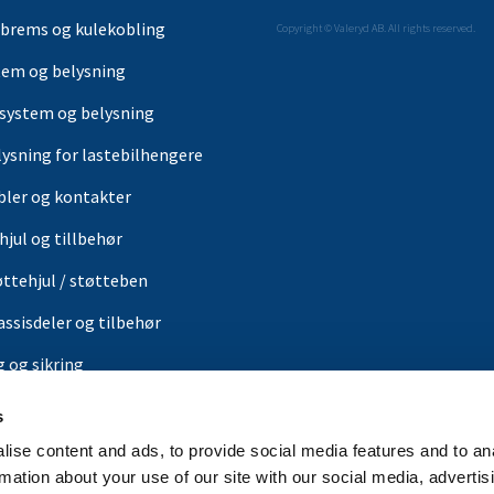
brems og kulekobling
Copyright © Valeryd AB. All rights reserved.
tem og belysning
-system og belysning
lysning for lastebilhengere
bler og kontakter
hjul og tillbehør
øttehjul / støtteben
assisdeler og tilbehør
g og sikring
ærer
s
or
ise content and ads, to provide social media features and to an
rmation about your use of our site with our social media, advertis
in butikk