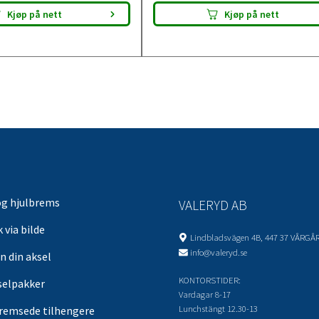
Kjøp på nett
Kjøp på nett
og hjulbrems
VALERYD AB
 via bilde
Lindbladsvägen 4B, 447 37 VÅRGÅ
info@valeryd.se
n din aksel
KONTORSTIDER:
selpakker
Vardagar 8-17
Lunchstängt 12.30-13
remsede tilhengere