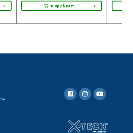
Kjøp på nett
RDA