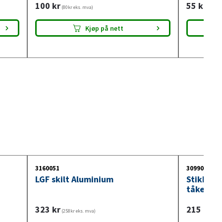
100
kr
55
kr
(80kr eks. mva)
(44kr e
Kjøp på nett
3160051
3099018
LGF skilt Aluminium
Stikkont
tåkelysb
323
kr
215
kr
(258kr eks. mva)
(172