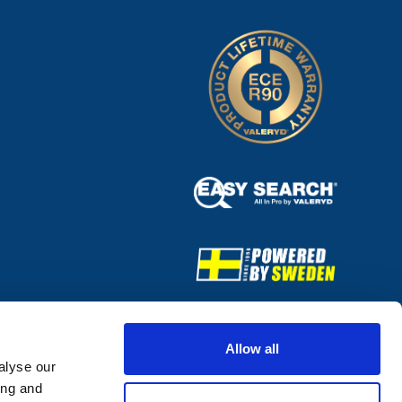
Allow all
alyse our
ing and