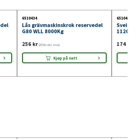
6510434
6510420
edel
Lås grävmaskinskrok reservedel
Sveisbar
G80 WLL 8000Kg
1120Kg
256
kr
174
kr
(205kr eks. mva)
(139
Kjøp på nett