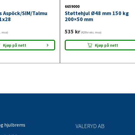
6659000
ys Aspöck/SIM/Talmu
Støttehjul Ø48 mm 150 kg
1x28
200×50 mm
535
kr
s. mva)
(428kr eks. mva)
Kjøp på nett
Kjøp på nett
og hjulbrems
VALERYD AB