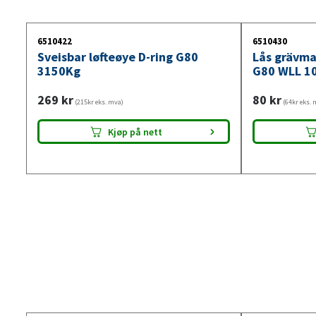
6510422
6510430
Sveisbar løfteøye D-ring G80
Lås grävma
3150Kg
G80 WLL 1
269
kr
80
kr
(215kr eks. mva)
(64kr eks. 
Kjøp på nett