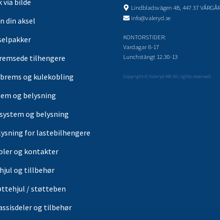
 via bilde
Lindbladsvägen 4B, 447 37 VÅRGÅ
info@valeryd.se
n din aksel
KONTORSTIDER:
selpakker
Vardagar 8-17
Lunchstängt 12.30-13
remsede tilhengere
brems og kulekobling
Copyright © Valeryd AB. All rights reserved.
tem og belysning
-system og belysning
lysning for lastebilhengere
bler og kontakter
hjul og tillbehør
øttehjul / støtteben
assisdeler og tilbehør