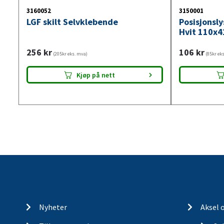
3160052
3150001
LGF skilt Selvklebende
Posisjonsl
Hvit 110x4
256
kr
106
kr
(205kr eks. mva)
(85kr ek
Kjøp på nett
Nyheter
Aksel 