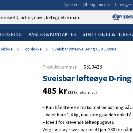
Nyheter
Tilhengermerke
Tilhengers
 BELYSNING
KABLER & KONTAKTER
STØTTEHJUL & TILBEH
ppløkke
Toppløkke
Sveisbar løfteøye D-ring G80 5300Kg
øtdemper
t
ykt
LDE:
alje
n om gasfjær
SØK VIA BILDE:
SØK VIA BILDE:
El-system og belysning – søk v
Kabler og kontakter – Søk via 
1. Dekk til tilhenger
SØK VIA BILDE:
ke
de
sjonslys
n om endestykker
2. Felg til tilhenger
6510423
Produktnummer:
gment
emarkering
pe
gne ut Newton-verdi?
3. Skjerm
Sveisbar løfteøye D-rin
vdel
ke
lys
 toppløkke
4. Sprutbeskyttelse
485
kr
ire
arm
ddemarkering
 lyftöglor och karabinhake
5. Lasterampe
(388kr eks. mva)
e
ire
lys & Tåkelys
opper og stropper
6. Surrende øye
– Kan håndtere en maksimal belastning på 5
tter
emper/ Svingningsdemper
7. Bolt og mutter
– Veier bare 1,4 kg, noe som gjør den enkel å
trommel
slys
8. Flaklås
– Ideell for krevende løfteoppgaver.
Velg Løfteøye sveisbar med fjær G80 for pålit
r
ering
nd
9. Tilhengerutstyr