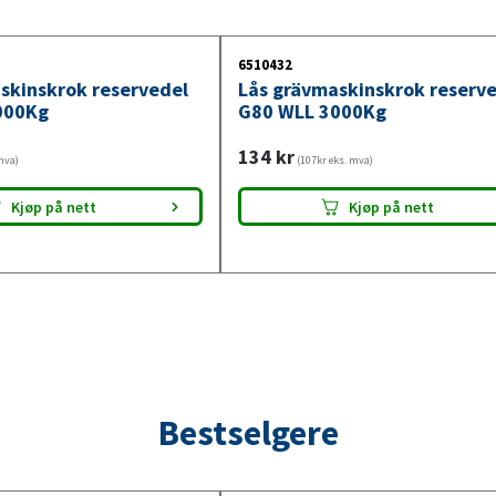
6510432
skinskrok reservedel
Lås grävmaskinskrok reserv
000Kg
G80 WLL 3000Kg
134
kr
mva)
(107kr eks. mva)
Kjøp på nett
Kjøp på nett
Bestselgere