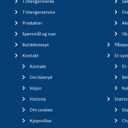
Tilhengermerke
Søk
Tilhengerservice
Fin
Produkter
Ak
Spørsmål og svar
Ub
Butikkonsept
Påløps
Kontakt
El-sys
Kontakt
El
Om Valeryd
Be
Visjon
Ka
Historia
Støtte
Om cookies
St
Kjopsvilkar
Ch