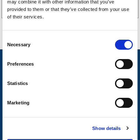
may combine it with other information that you’ve
provided to them or that they’ve collected from your use
of their services.
C
Necessary
o
n
Nyheter
s
Preferences
e
Tilhengermerke
n
t
Statistics
Tilhengerservice
S
Produkter
e
Marketing
l
Spørsmål og svar
e
Butikkonsept
c
Show details
t
Kontakt
i