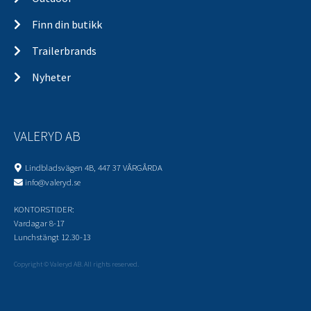
Finn din butikk
Trailerbrands
Nyheter
VALERYD AB
Lindbladsvägen 4B, 447 37 VÅRGÅRDA
info@valeryd.se
KONTORSTIDER:
Vardagar 8-17
Lunchstängt 12.30-13
Copyright © Valeryd AB. All rights reserved.