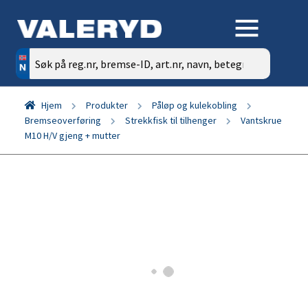
Søk
etter:
Hjem
Produkter
Påløp og kulekobling
Bremseoverføring
Strekkfisk til tilhenger
Vantskrue
M10 H/V gjeng + mutter