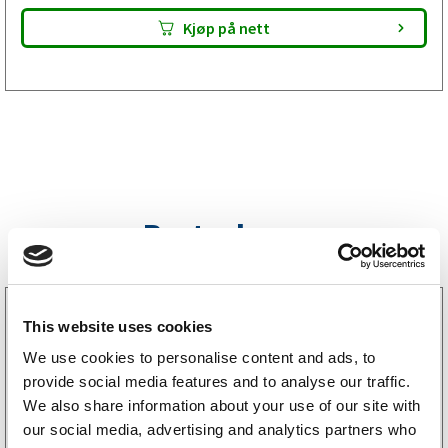
Kjøp på nett
Bestselgere
3160052
This website uses cookies
LGF skilt Selvklebende
256
kr
We use cookies to personalise content and ads, to
(205kr eks. mva)
provide social media features and to analyse our traffic.
We also share information about your use of our site with
our social media, advertising and analytics partners who
Kjøp på nett