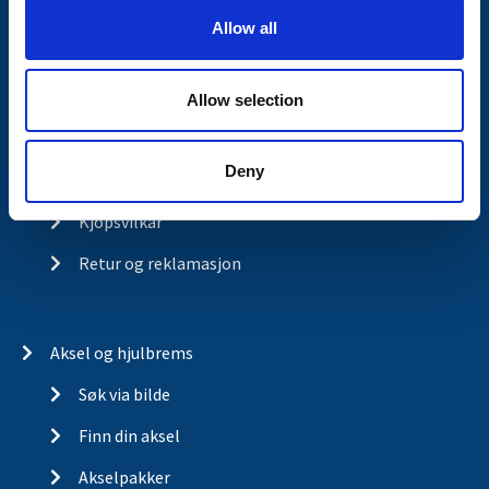
o
Kontakt
Allow all
n
Om Valeryd
Visjon
Allow selection
Historia
Deny
Om cookies
Kjopsvilkar
Retur og reklamasjon
Aksel og hjulbrems
Søk via bilde
Finn din aksel
Akselpakker