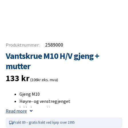
2589000
Produktnummer:
Vantskrue M10 H/V gjeng +
mutter
133
kr
(106kr eks. mva)
Gjeng M10
Høyre- og venstregjenget
Inkluderer mutter
Read more
Vantskrue M10 H/V gjeng +
Frakt 89 – gratis frakt ved kjøp over 1995