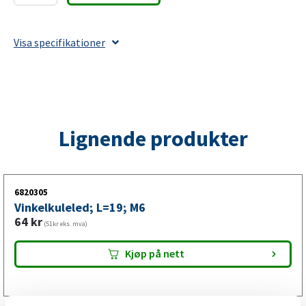
L=22;
M6
Visa specifikationer
antall
Lignende produkter
6820305
Vinkelkuleled; L=19; M6
64
kr
(51kr eks. mva)
Kjøp på nett