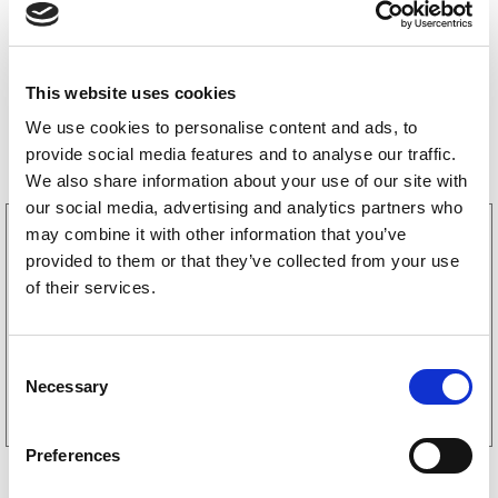
This website uses cookies
We use cookies to personalise content and ads, to
Bestselgere
provide social media features and to analyse our traffic.
We also share information about your use of our site with
our social media, advertising and analytics partners who
3160052
may combine it with other information that you’ve
LGF skilt Selvklebende
provided to them or that they’ve collected from your use
256
kr
(205kr eks. mva)
of their services.
C
Kjøp på nett
Necessary
o
n
s
Preferences
e
n