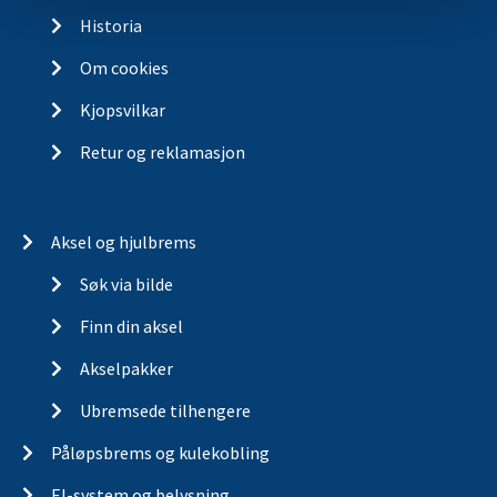
Historia
Om cookies
Kjopsvilkar
Retur og reklamasjon
Aksel og hjulbrems
Søk via bilde
Finn din aksel
Akselpakker
Ubremsede tilhengere
Påløpsbrems og kulekobling
El-system og belysning