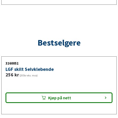
Bestselgere
3160052
LGF skilt Selvklebende
256
kr
(205kr eks. mva)
Kjøp på nett