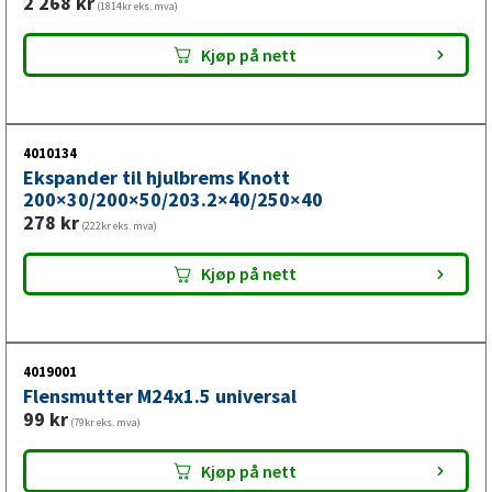
2 268
kr
(1814kr eks. mva)
Kjøp på nett
4010134
Ekspander til hjulbrems Knott
200×30/200×50/203.2×40/250×40
278
kr
(222kr eks. mva)
Kjøp på nett
4019001
Flensmutter M24x1.5 universal
99
kr
(79kr eks. mva)
Kjøp på nett