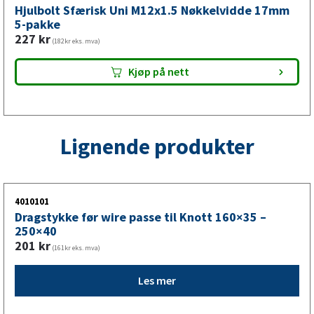
Hjulbolt Sfærisk Uni M12x1.5 Nøkkelvidde 17mm
5-pakke
227
kr
(182kr eks. mva)
Kjøp på nett
Lignende produkter
4010101
Dragstykke før wire passe til Knott 160×35 –
250×40
201
kr
(161kr eks. mva)
Les mer