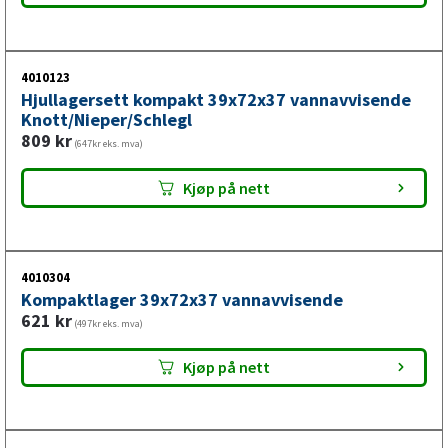
4010123
Hjullagersett kompakt 39x72x37 vannavvisende
Knott/Nieper/Schlegl
809
kr
(647kr eks. mva)
Kjøp på nett
4010304
Kompaktlager 39x72x37 vannavvisende
621
kr
(497kr eks. mva)
Kjøp på nett