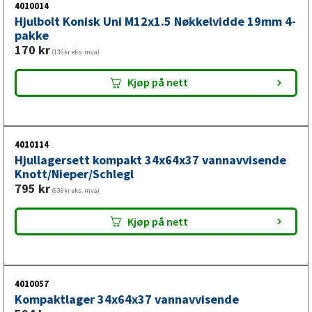
4010014
Hjulbolt Konisk Uni M12x1.5 Nøkkelvidde 19mm 4-
pakke
170
kr
(136kr eks. mva)
Kjøp på nett
4010114
Hjullagersett kompakt 34x64x37 vannavvisende
Knott/Nieper/Schlegl
795
kr
(636kr eks. mva)
Kjøp på nett
4010057
Kompaktlager 34x64x37 vannavvisende