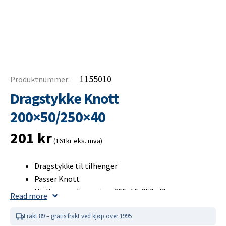
1155010
Produktnummer:
Dragstykke Knott
200×50/250×40
201
kr
(161kr eks. mva)
Dragstykke til tilhenger
Passer Knott
Hjulbremsedimensjon: 200×50, 250×40
Read more
Dragstykke Knott
Frakt 89 – gratis frakt ved kjøp over 1995