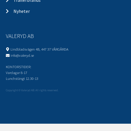
Nyheter
VALERYD AB
Lindbladsvägen 4B, 447 37 VÅRGÅRDA
info@valeryd.se
KONTORSTIDER:
Vardagar 8-17
Lunchstängt 12.30-13
Copyright © Valeryd AB. All rights reserved.