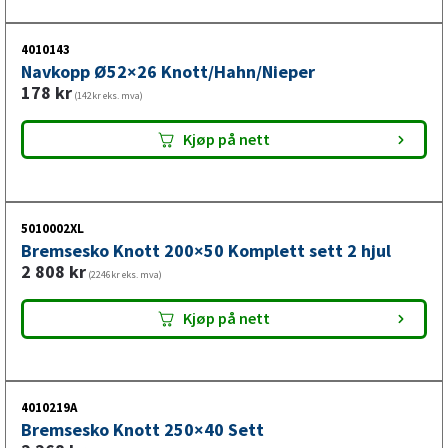
4010143
Navkopp Ø52×26 Knott/Hahn/Nieper
178
kr
(142kr eks. mva)
Kjøp på nett
5010002XL
Bremsesko Knott 200×50 Komplett sett 2 hjul
2 808
kr
(2246kr eks. mva)
Kjøp på nett
4010219A
Bremsesko Knott 250×40 Sett