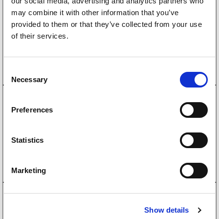
4010506
our social media, advertising and analytics partners who
Bremsetrommel Knott 200×50 4×100
may combine it with other information that you’ve
kompaktlager
provided to them or that they’ve collected from your use
1 953
kr
(1562kr eks. mva)
of their services.
Kjøp på nett
C
Necessary
o
n
1095004
s
Bremsetrommel Knott 200×50 5×112
Preferences
e
kompaktlager 39x72x37
2 158
kr
n
(1726kr eks. mva)
t
Statistics
Kjøp på nett
S
e
Marketing
l
e
4010507
c
Bremsetrommel Knott/Schlegl 200×50 5×112
Show details
t
kompaktlager