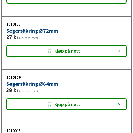
4010133
Segersäkring Ø72mm
27
kr
(22kr eks. mva)
Kjøp på nett
4010130
Segersäkring Ø64mm
39
kr
(31kr eks. mva)
Kjøp på nett
4010015