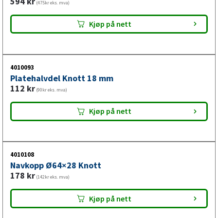
594
kr
(475kr eks. mva)
Kjøp på nett
4010093
Platehalvdel Knott 18 mm
112
kr
(90kr eks. mva)
Kjøp på nett
4010108
Navkopp Ø64×28 Knott
178
kr
(142kr eks. mva)
Kjøp på nett