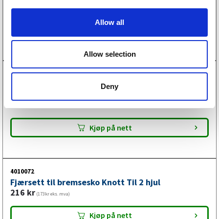
i
1 953
kr
(1562kr eks. mva)
o
Allow all
n
Kjøp på nett
Allow selection
4010096
Bremsejusteringssett komplett Knott
Deny
160×35/200×50 M10
339
kr
(271kr eks. mva)
Kjøp på nett
4010072
Fjærsett til bremsesko Knott Til 2 hjul
216
kr
(173kr eks. mva)
Kjøp på nett