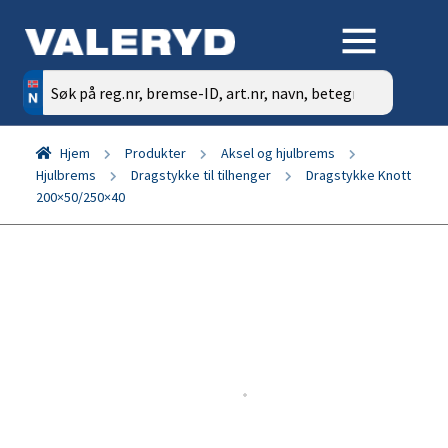
Søk
etter:
Hjem
Produkter
Aksel og hjulbrems
Hjulbrems
Dragstykke til tilhenger
Dragstykke Knott
200×50/250×40