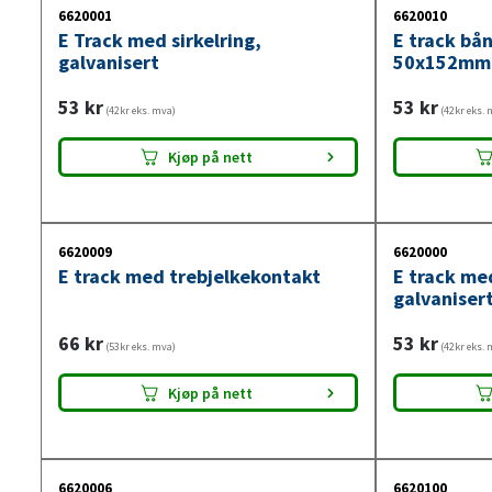
6620001
6620010
E Track med sirkelring,
E track bå
galvanisert
50x152mm
53
kr
53
kr
(42kr eks. mva)
(42kr eks. 
Kjøp på nett
6620009
6620000
E track med trebjelkekontakt
E track me
galvaniser
66
kr
53
kr
(53kr eks. mva)
(42kr eks. 
Kjøp på nett
6620006
6620100