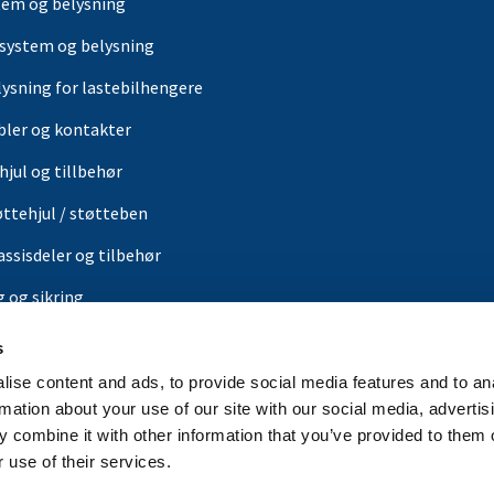
tem og belysning
-system og belysning
lysning for lastebilhengere
bler og kontakter
hjul og tillbehør
øttehjul / støtteben
assisdeler og tilbehør
g og sikring
ærer
s
or
ise content and ads, to provide social media features and to an
rmation about your use of our site with our social media, advertis
in butikk
 combine it with other information that you’ve provided to them o
 use of their services.
rbrands