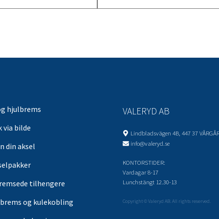
og hjulbrems
VALERYD AB
 via bilde
Lindbladsvägen 4B, 447 37 VÅRGÅ
info@valeryd.se
n din aksel
KONTORSTIDER:
selpakker
Vardagar 8-17
Lunchstängt 12.30-13
remsede tilhengere
brems og kulekobling
Copyright © Valeryd AB. All rights reserved.