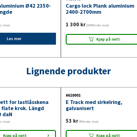
aluminium Ø42 2350-
Cargo lock Plank aluminium
ngde
2400-2700mm
1 300
kr
ks. mva)
(1040kr eks. mva)
Les mer
Kjøp på nett
Lignende produkter
6620001
tt for lastlåsskena
E Track med sirkelring,
late krok. Längd
galvanisert
0 daN
53
kr
ks. mva)
(42kr eks. mva)
Kjøp på nett
Kjøp på nett