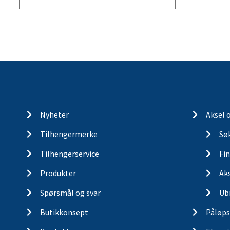
Nyheter
Aksel 
Tilhengermerke
Søk
Tilhengerservice
Fin
Produkter
Ak
Spørsmål og svar
Ub
Butikkonsept
Påløps