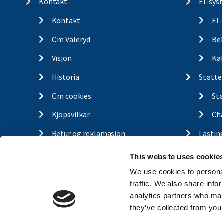
Kontakt
El-sys
Kontakt
El
Om Valeryd
Be
Visjon
Ka
Historia
Støtte
Om cookies
St
Kjopsvilkar
Ch
Retur og reklamasjon
Lastin
Gassfj
This website uses cookie
Outdo
We use cookies to personal
traffic. We also share info
Finn d
analytics partners who may
they’ve collected from your
Traile