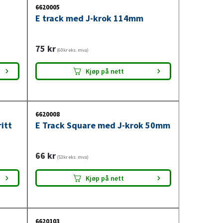
6620005
E track med J-krok 114mm
75
kr
(60kr eks. mva)
Kjøp på nett
6620008
ritt
E Track Square med J-krok 50mm
66
kr
(53kr eks. mva)
Kjøp på nett
6620103