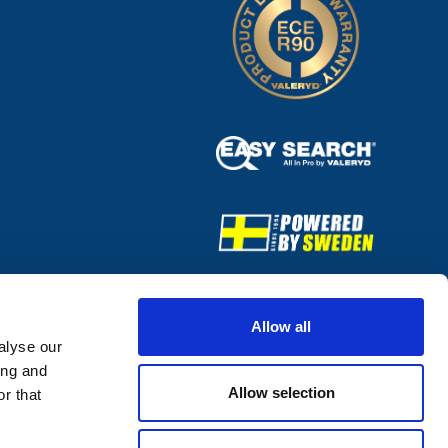
Allow all
alyse our
ing and
Allow selection
r that