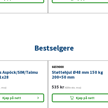
Bestselgere
6659000
ys Aspöck/SIM/Talmu
Støttehjul Ø48 mm 150 kg
1x28
200×50 mm
535
kr
s. mva)
(428kr eks. mva)
Kjøp på nett
Kjøp på nett