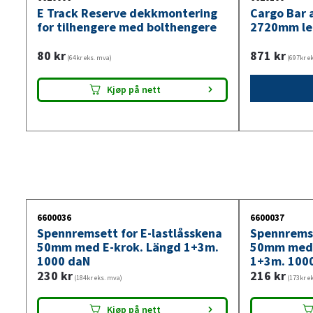
E Track Reserve dekkmontering
Cargo Bar 
for tilhengere med bolthengere
2720mm le
80
kr
871
kr
(64kr eks. mva)
(697kr e
Kjøp på nett
6600036
6600037
Spennremsett for E-lastlåsskena
Spennremse
50mm med E-krok. Längd 1+3m.
50mm med f
1000 daN
1+3m. 100
230
kr
216
kr
(184kr eks. mva)
(173kr e
Kjøp på nett