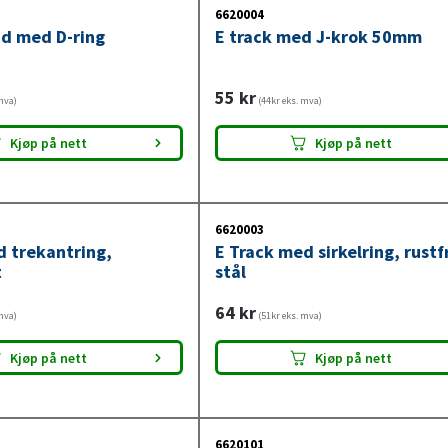
6620004
nd med D-ring
E track med J-krok 50mm
55
kr
mva)
(44kr eks. mva)
Kjøp på nett
Kjøp på nett
6620003
d trekantring,
E Track med sirkelring, rustf
t
stål
64
kr
mva)
(51kr eks. mva)
Kjøp på nett
Kjøp på nett
6620101