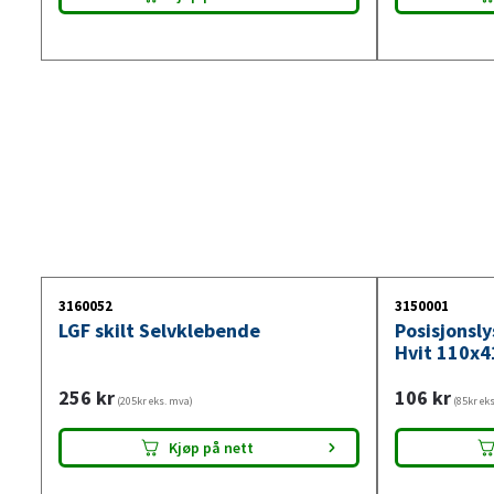
3160052
3150001
LGF skilt Selvklebende
Posisjonsl
Hvit 110x4
256
kr
106
kr
(205kr eks. mva)
(85kr ek
Kjøp på nett