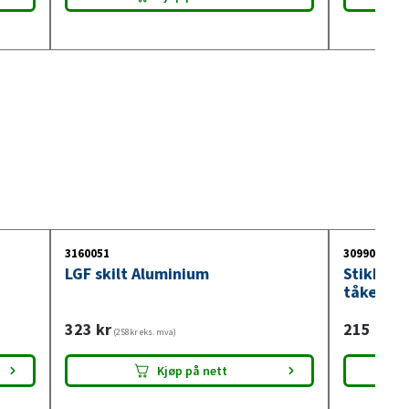
3160051
3099018
LGF skilt Aluminium
Stikkont
tåkelysb
323
kr
215
kr
(258kr eks. mva)
(172
Kjøp på nett