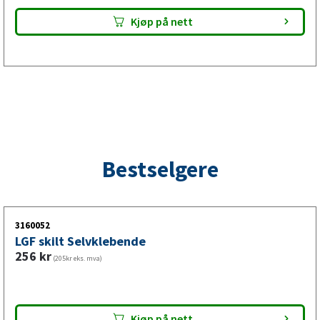
Kjøp på nett
Bestselgere
3160052
LGF skilt Selvklebende
256
kr
(205kr eks. mva)
Kjøp på nett