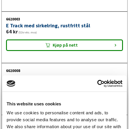
6620003
E Track med sirkelring, rustfritt stål
64
kr
(51kr eks. mva)
Kjøp på nett
6620008
E Track Square med J-krok 50mm
66
kr
(53kr eks. mva)
Kjøp på nett
This website uses cookies
We use cookies to personalise content and ads, to
provide social media features and to analyse our traffic.
6620007
We also share information about your use of our site with
E Track med dobbel svingbar U-brakett og