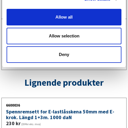
Kjøp på nett
i
o
Allow all
n
6620103
E-Track skinne i stål 152x13x0.25cm
Allow selection
539
kr
(431kr eks. mva)
Kjøp på nett
Deny
Lignende produkter
6600036
Spennremsett for E-lastlåsskena 50mm med E-
krok. Längd 1+3m. 1000 daN
230
kr
(184kr eks. mva)