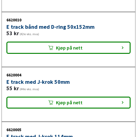
6620010
E track bånd med D-ring 50x152mm
53
kr
(42kr eks. mva)
Kjøp på nett
6620004
E track med J-krok 50mm
55
kr
(44kr eks. mva)
Kjøp på nett
6620005
E track med J-krok 114mm