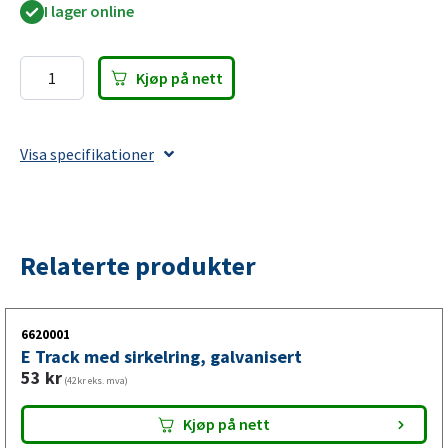
I lager online
Kjøp på nett
E
Track
Reserve
Visa specifikationer
dekkmontering
for
tilhengere
med
Relaterte produkter
bolthengere
antall
6620001
E Track med sirkelring, galvanisert
53
kr
(42kr eks. mva)
Kjøp på nett