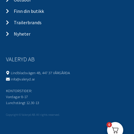
Finn din butikk
Trailerbrands
Nyheter
VALERYD AB
Lindbladsvägen 4B, 447 37 VÅRGÅRDA
info@valeryd.se
KONTORSTIDER:
Vardagar 8-17
Lunchstängt 12.30-13
Copyright © Valeryd AB. All rights reserved.
0