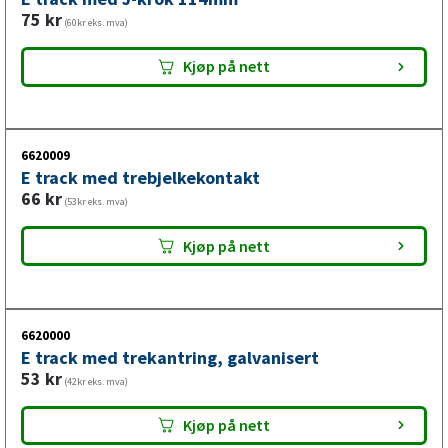
75
kr
(60kr eks. mva)
Kjøp på nett
6620009
E track med trebjelkekontakt
66
kr
(53kr eks. mva)
Kjøp på nett
6620000
E track med trekantring, galvanisert
53
kr
(42kr eks. mva)
Kjøp på nett