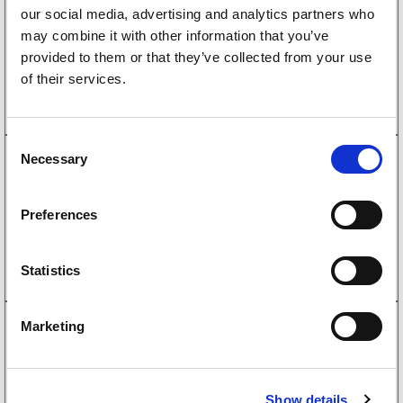
our social media, advertising and analytics partners who
fjærende 50mm
162
kr
may combine it with other information that you’ve
(130kr eks. mva)
provided to them or that they’ve collected from your use
Kjøp på nett
of their services.
C
Necessary
6620100
o
Cargo Bar aluminium Ø42 2350-2720mm lengde
n
871
kr
(697kr eks. mva)
s
Preferences
e
Les mer
n
t
Statistics
S
e
6620101
Marketing
l
Cargo lock Plank aluminium 2400-2700mm
e
1 300
kr
(1040kr eks. mva)
c
Show details
t