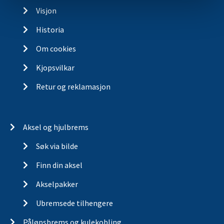
Visjon
Historia
Om cookies
Kjopsvilkar
Retur og reklamasjon
Aksel og hjulbrems
Søk via bilde
Finn din aksel
Akselpakker
Ubremsede tilhengere
Påløpsbrems og kulekobling