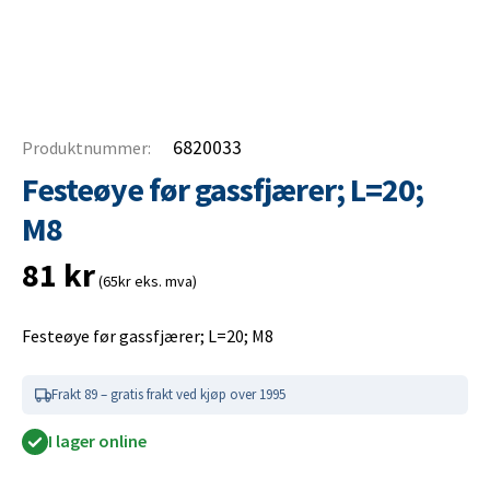
6820033
Produktnummer:
Festeøye før gassfjærer; L=20;
M8
81
kr
(65kr eks. mva)
Festeøye før gassfjærer; L=20; M8
Frakt 89 – gratis frakt ved kjøp over 1995
I lager online