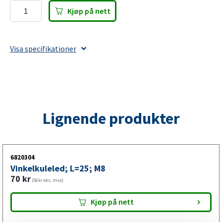
Kjøp på nett
Festeøye
før
gassfjærer;
Visa specifikationer
L=20;
M8
antall
Lignende produkter
6820304
Vinkelkuleled; L=25; M8
70
kr
(56kr eks. mva)
Kjøp på nett