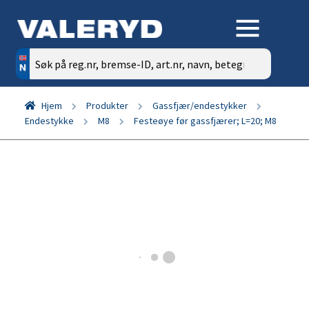
Søk
etter:
Hjem
Produkter
Gassfjær/endestykker
Endestykke
M8
Festeøye før gassfjærer; L=20; M8