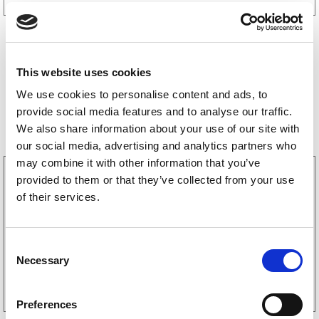
This website uses cookies
We use cookies to personalise content and ads, to
Bestselgere
provide social media features and to analyse our traffic.
We also share information about your use of our site with
our social media, advertising and analytics partners who
may combine it with other information that you’ve
3160052
provided to them or that they’ve collected from your use
LGF skilt Selvklebende
of their services.
256
kr
(205kr eks. mva)
C
Necessary
o
Kjøp på nett
n
s
Preferences
e