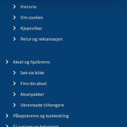
Historia
Om cookies
Kjopsvilkar
Retur og reklamasjon
Aksel og hjulbrems
Søk via bilde
Finn din aksel
Akselpakker
Ubremsede tilhengere
Påløpsbrems og kulekobling
El-system og belysning