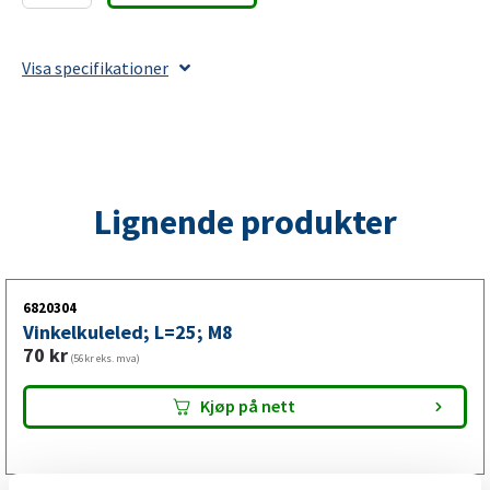
Metall;
L=25;
Visa specifikationer
M8
antall
Lignende produkter
6820304
Vinkelkuleled; L=25; M8
70
kr
(56kr eks. mva)
Kjøp på nett