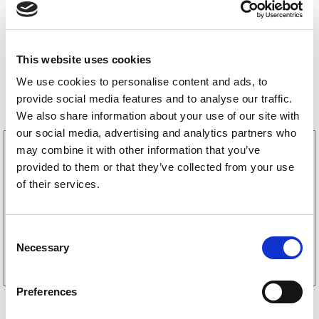
This website uses cookies
We use cookies to personalise content and ads, to
Bestselgere
provide social media features and to analyse our traffic.
We also share information about your use of our site with
our social media, advertising and analytics partners who
3160052
may combine it with other information that you’ve
LGF skilt Selvklebende
provided to them or that they’ve collected from your use
256
kr
(205kr eks. mva)
of their services.
C
Kjøp på nett
Necessary
o
n
s
Preferences
e
n