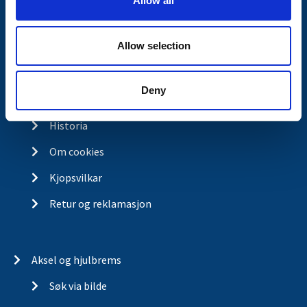
Allow all
n
Kontakt
Allow selection
Kontakt
Om Valeryd
Deny
Visjon
Historia
Om cookies
Kjopsvilkar
Retur og reklamasjon
Aksel og hjulbrems
Søk via bilde