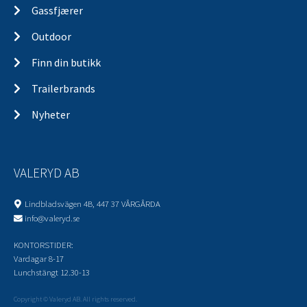
Gassfjærer
Outdoor
Finn din butikk
Trailerbrands
Nyheter
VALERYD AB
Lindbladsvägen 4B, 447 37 VÅRGÅRDA
info@valeryd.se
KONTORSTIDER:
Vardagar 8-17
Lunchstängt 12.30-13
Copyright © Valeryd AB. All rights reserved.