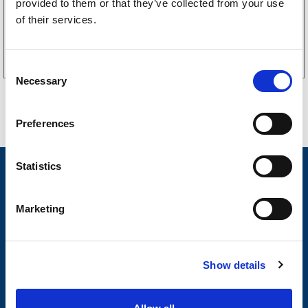
provided to them or that they’ve collected from your use
of their services.
Kjøp på nett
C
Necessary
o
n
s
Preferences
e
n
t
Statistics
Nyheter
S
Tilhengermerke
e
Marketing
l
Tilhengerservice
e
c
Produkter
Show details
t
Spørsmål og svar
i
o
Butikkonsept