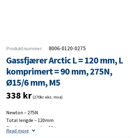
8006-0120-0275
Produktnummer:
Gassfjærer Arctic L = 120 mm, L
komprimert = 90 mm, 275N,
Ø15/6 mm, M5
338
kr
(270kr eks. mva)
Newton – 275N
Total lengde – 120mm
Opplagets lengde – 90mm
Read more
Slaglengde – 40mm