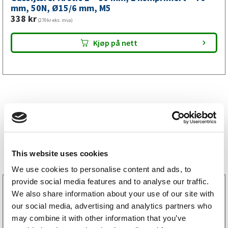
mm,
mm, 50N, Ø15/6 mm, M5
338
kr
M5
(270kr eks. mva)
antall
Kjøp på nett
Bestselgere
This website uses cookies
We use cookies to personalise content and ads, to
provide social media features and to analyse our traffic.
3160052
We also share information about your use of our site with
LGF skilt Selvklebende
our social media, advertising and analytics partners who
256
kr
(205kr eks. mva)
may combine it with other information that you’ve