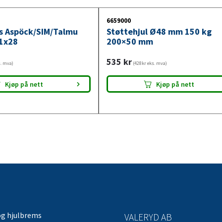
6659000
ys Aspöck/SIM/Talmu
Støttehjul Ø48 mm 150 kg
1x28
200×50 mm
535
kr
s. mva)
(428kr eks. mva)
Kjøp på nett
Kjøp på nett
og hjulbrems
VALERYD AB