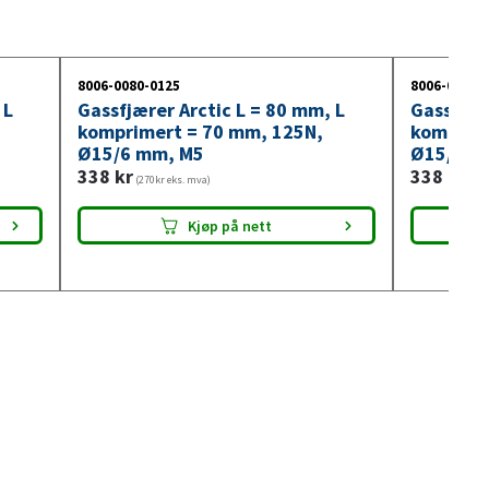
8006-0080-0125
8006-0080-
 L
Gassfjærer Arctic L = 80 mm, L
Gassfjær
komprimert = 70 mm, 125N,
komprim
Ø15/6 mm, M5
Ø15/6 m
338
kr
338
kr
(270kr eks. mva)
(270
Kjøp på nett