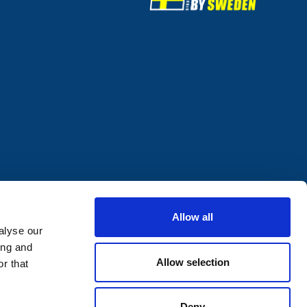
Allow all
alyse our
ing and
Allow selection
r that
Deny