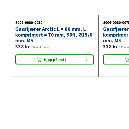
8006-0080-0050
8006-0080-007
Gassfjærer Arctic L = 80 mm, L
Gassfjærer 
komprimert = 70 mm, 50N, Ø15/6
komprimert
mm, M5
mm, M5
338
kr
338
kr
(270kr eks. mva)
(270kr e
Kjøp på nett