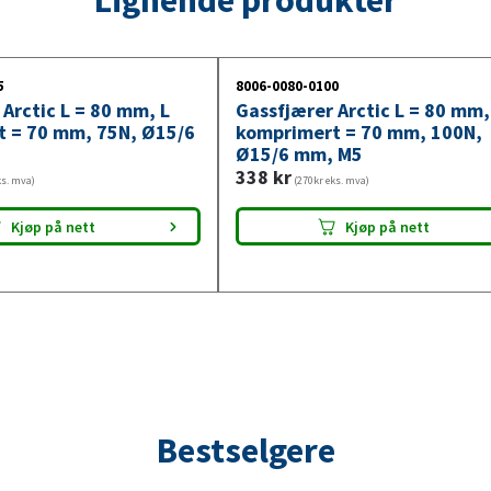
275N,
Ø15/6
mm,
5
8006-0080-0100
M5
Arctic L = 80 mm, L
Gassfjærer Arctic L = 80 mm,
antall
 = 70 mm, 75N, Ø15/6
komprimert = 70 mm, 100N,
Ø15/6 mm, M5
338
kr
ks. mva)
(270kr eks. mva)
Kjøp på nett
Kjøp på nett
Bestselgere