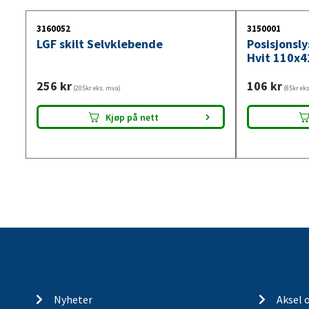
3160052
3150001
LGF skilt Selvklebende
Posisjonsl
Hvit 110x4
256
kr
106
kr
(205kr eks. mva)
(85kr ek
Kjøp på nett
Nyheter
Aksel 