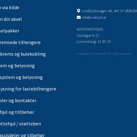
 via bilde
Lindbladsvägen 4B, 447 37 VÅRGÅ
info@valeryd.se
n din aksel
KONTORSTIDER:
selpakker
Vardagar 8-17
Lunchstängt 12.30-13
remsede tilhengere
brems og kulekobling
Copyright © Valeryd AB. All rights reserved.
tem og belysning
-system og belysning
lysning for lastebilhengere
bler og kontakter
hjul og tillbehør
øttehjul / støtteben
assisdeler og tilbehør