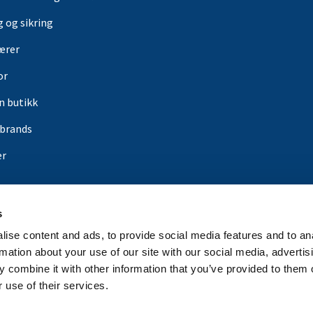
g og sikring
ærer
or
in butikk
rbrands
er
s
ise content and ads, to provide social media features and to an
rmation about your use of our site with our social media, advertis
 combine it with other information that you’ve provided to them o
 use of their services.