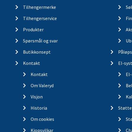
Tilhengermerke
Søk
Tilhengerservice
Fin
Produkter
Ak
Spørsmål og svar
Ub
Butikkonsept
Påløps
Kontakt
El-sys
Kontakt
El
Om Valeryd
Be
Visjon
Ka
Historia
Støtte
Om cookies
St
Kjopsvilkar
Ch