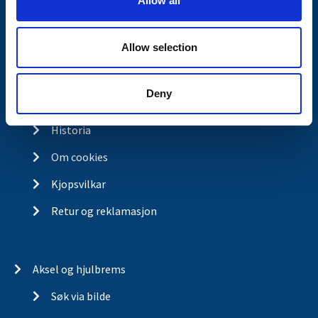
Allow all
n
Kontakt
Allow selection
Kontakt
Om Valeryd
Deny
Visjon
Historia
Om cookies
Kjopsvilkar
Retur og reklamasjon
Aksel og hjulbrems
Søk via bilde