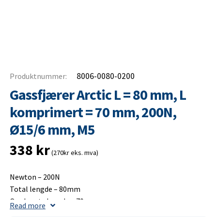
8006-0080-0200
Produktnummer:
Gassfjærer Arctic L = 80 mm, L
komprimert = 70 mm, 200N,
Ø15/6 mm, M5
338
kr
(270kr eks. mva)
Newton – 200N
Total lengde – 80mm
Opplagets lengde – 70mm
Read more
Slaglengde – 20mm