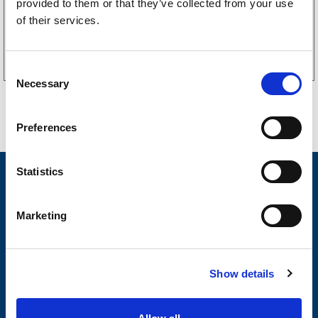
provided to them or that they’ve collected from your use
of their services.
Kjøp på nett
C
Necessary
o
n
s
Preferences
e
n
t
Statistics
Nyheter
S
Tilhengermerke
e
Marketing
l
Tilhengerservice
e
c
Produkter
Show details
t
Spørsmål og svar
i
o
Butikkonsept