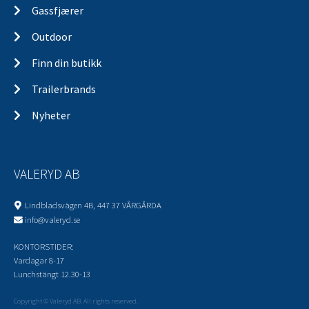
Gassfjærer
Outdoor
Finn din butikk
Trailerbrands
Nyheter
VALERYD AB
Lindbladsvägen 4B, 447 37 VÅRGÅRDA
info@valeryd.se
KONTORSTIDER:
Vardagar 8-17
Lunchstängt 12.30-13
Copyright © Valeryd AB. All rights reserved.