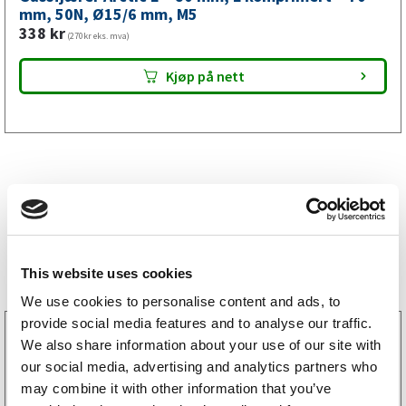
mm,
mm, 50N, Ø15/6 mm, M5
338
kr
M5
(270kr eks. mva)
antall
Kjøp på nett
Bestselgere
This website uses cookies
We use cookies to personalise content and ads, to
provide social media features and to analyse our traffic.
3160052
We also share information about your use of our site with
LGF skilt Selvklebende
our social media, advertising and analytics partners who
256
kr
(205kr eks. mva)
may combine it with other information that you’ve