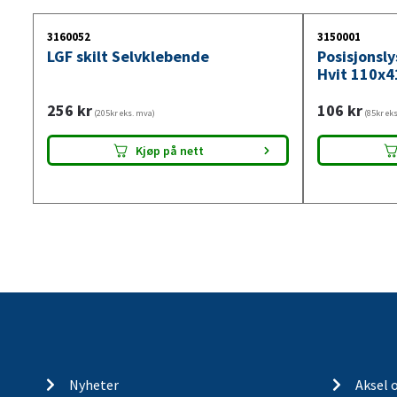
3160052
3150001
LGF skilt Selvklebende
Posisjonsl
Hvit 110x4
256
kr
106
kr
(205kr eks. mva)
(85kr ek
Kjøp på nett
Nyheter
Aksel 