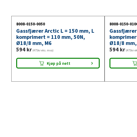
8008-0150-0050
8008-0150-010
Gassfjærer Arctic L = 150 mm, L
Gassfjærer
komprimert = 110 mm, 50N,
komprimer
Ø18/8 mm, M6
Ø18/8 mm,
594
kr
594
kr
(475kr eks. mva)
(475kr e
Kjøp på nett