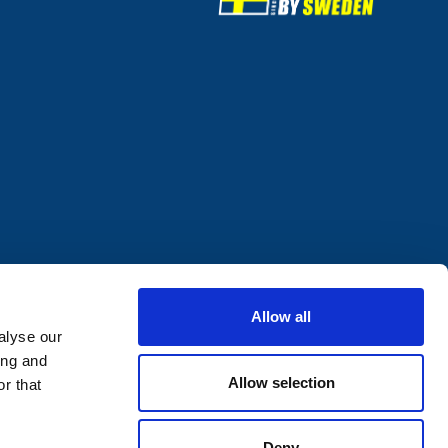
Allow all
alyse our
ing and
Allow selection
r that
Deny