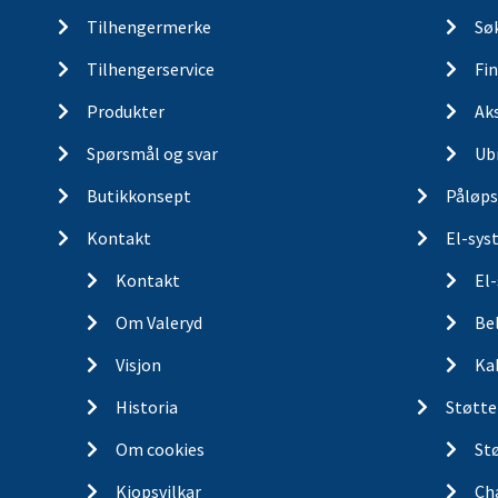
Tilhengermerke
Søk
Tilhengerservice
Fin
Produkter
Ak
Spørsmål og svar
Ub
Butikkonsept
Påløps
Kontakt
El-sys
Kontakt
El
Om Valeryd
Be
Visjon
Ka
Historia
Støtte
Om cookies
St
Kjopsvilkar
Ch