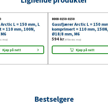
100N,
Ø18/8
mm,
0
8008-0150-0150
M6
 Arctic L = 150 mm, L
Gassfjærer Arctic L = 150 mm
antall
t = 110 mm, 100N,
komprimert = 110 mm, 150N
 M6
Ø18/8 mm, M6
594
kr
ks. mva)
(475kr eks. mva)
Kjøp på nett
Kjøp på nett
Bestselgere