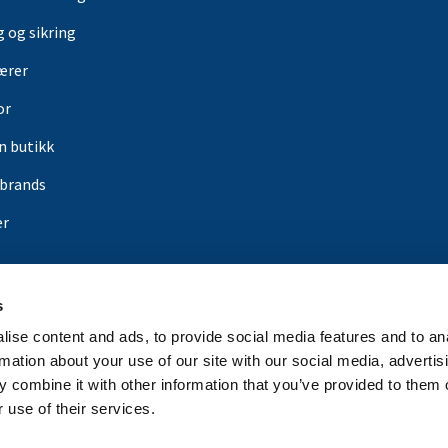
g og sikring
ærer
or
in butikk
rbrands
er
s
ise content and ads, to provide social media features and to an
rmation about your use of our site with our social media, advertis
 combine it with other information that you’ve provided to them o
 use of their services.