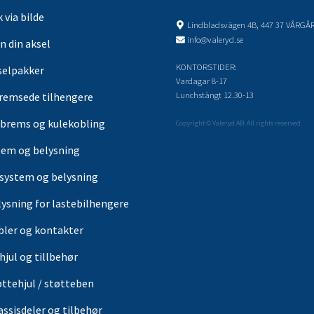
 via bilde
Lindbladsvägen 4B, 447 37 VÅRGÅ
info@valeryd.se
n din aksel
KONTORSTIDER:
selpakker
Vardagar 8-17
Lunchstängt 12.30-13
remsede tilhengere
brems og kulekobling
Copyright © Valeryd AB. All rights reserved.
tem og belysning
-system og belysning
lysning for lastebilhengere
bler og kontakter
hjul og tillbehør
øttehjul / støtteben
assisdeler og tilbehør