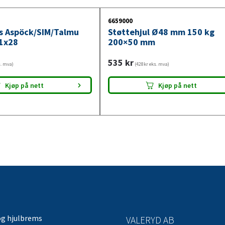
6659000
ys Aspöck/SIM/Talmu
Støttehjul Ø48 mm 150 kg
1x28
200×50 mm
535
kr
s. mva)
(428kr eks. mva)
Kjøp på nett
Kjøp på nett
og hjulbrems
VALERYD AB