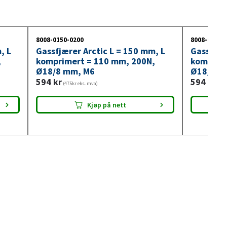
8008-0150-0200
8008-0150-
, L
Gassfjærer Arctic L = 150 mm, L
Gassfjær
,
komprimert = 110 mm, 200N,
komprim
Ø18/8 mm, M6
Ø18/8 m
594
kr
594
kr
(475kr eks. mva)
(475
Kjøp på nett