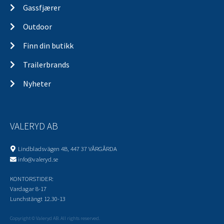
Gassfjærer
Outdoor
Finn din butikk
Trailerbrands
Nyheter
VALERYD AB
Lindbladsvägen 4B, 447 37 VÅRGÅRDA
info@valeryd.se
KONTORSTIDER:
Vardagar 8-17
Lunchstängt 12.30-13
Copyright © Valeryd AB. All rights reserved.