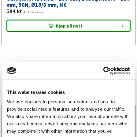
mm,
mm, 50N, Ø18/8 mm, M6
594
kr
M6
(475kr eks. mva)
antall
Kjøp på nett
Bestselgere
This website uses cookies
We use cookies to personalise content and ads, to
provide social media features and to analyse our traffic.
3160052
We also share information about your use of our site with
LGF skilt Selvklebende
our social media, advertising and analytics partners who
256
kr
(205kr eks. mva)
may combine it with other information that you’ve