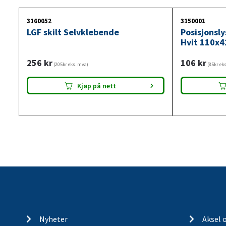
3160052
3150001
LGF skilt Selvklebende
Posisjonsl
Hvit 110x4
256
kr
106
kr
(205kr eks. mva)
(85kr ek
Kjøp på nett
Nyheter
Aksel 