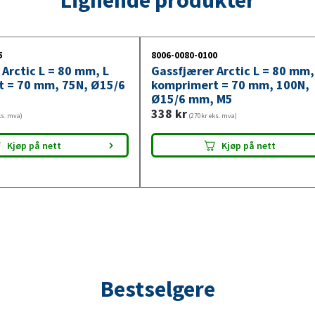
175N,
Ø15/6
mm,
5
8006-0080-0100
M5
Arctic L = 80 mm, L
Gassfjærer Arctic L = 80 mm,
antall
 = 70 mm, 75N, Ø15/6
komprimert = 70 mm, 100N,
Ø15/6 mm, M5
338
kr
ks. mva)
(270kr eks. mva)
Kjøp på nett
Kjøp på nett
Bestselgere