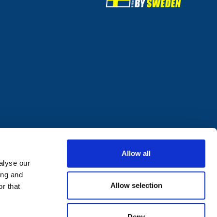
Allow all
alyse our
ing and
Allow selection
r that
Deny