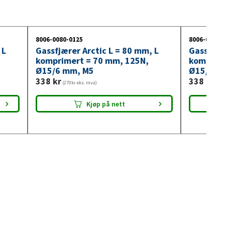
8006-0080-0125
8006-0080-
 L
Gassfjærer Arctic L = 80 mm, L
Gassfjær
komprimert = 70 mm, 125N,
komprim
Ø15/6 mm, M5
Ø15/6 m
338
kr
338
kr
(270kr eks. mva)
(270
Kjøp på nett