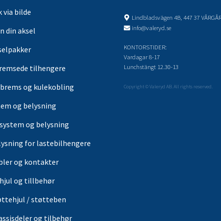
 via bilde
Lindbladsvägen 4B, 447 37 VÅRGÅ
info@valeryd.se
n din aksel
KONTORSTIDER:
selpakker
Vardagar 8-17
Lunchstängt 12.30-13
remsede tilhengere
brems og kulekobling
Copyright © Valeryd AB. All rights reserved.
tem og belysning
-system og belysning
lysning for lastebilhengere
bler og kontakter
hjul og tillbehør
øttehjul / støtteben
assisdeler og tilbehør