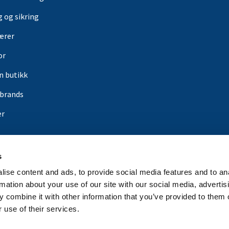
g og sikring
ærer
or
in butikk
rbrands
er
s
ise content and ads, to provide social media features and to an
rmation about your use of our site with our social media, advertis
 combine it with other information that you’ve provided to them o
 use of their services.