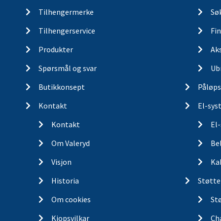
Tilhengermerke
Søk
Tilhengerservice
Fin
Produkter
Ak
Spørsmål og svar
Ub
Butikkonsept
Påløps
Kontakt
El-sys
Kontakt
El
Om Valeryd
Be
Visjon
Ka
Historia
Støtte
Om cookies
St
Kjopsvilkar
Ch