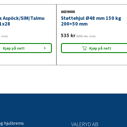
6659000
ys Aspöck/SIM/Talmu
Støttehjul Ø48 mm 150 kg
1x28
200×50 mm
535
kr
s. mva)
(428kr eks. mva)
Kjøp på nett
Kjøp på nett
og hjulbrems
VALERYD AB