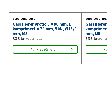
8006-0080-0050
8006-0080-007
Gassfjærer Arctic L = 80 mm, L
Gassfjærer 
komprimert = 70 mm, 50N, Ø15/6
komprimert
mm, M5
mm, M5
338
kr
338
kr
(270kr eks. mva)
(270kr e
Kjøp på nett