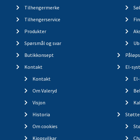
Tilhengermerke
Søk
Tilhengerservice
Fin
Produkter
Ak
Spørsmål og svar
Ub
Butikkonsept
Påløps
Kontakt
El-sys
Kontakt
El
Om Valeryd
Be
Visjon
Ka
Historia
Støtte
Om cookies
St
Kjopsvilkar
Ch