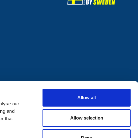
Allow all
alyse our
ing and
Allow selection
r that
Deny