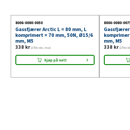
8006-0080-0050
8006-0080-007
Gassfjærer Arctic L = 80 mm, L
Gassfjærer 
komprimert = 70 mm, 50N, Ø15/6
komprimert
mm, M5
mm, M5
338
kr
338
kr
(270kr eks. mva)
(270kr e
Kjøp på nett