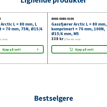
75N,
Ø15/6
mm,
5
8006-0080-0100
M5
Arctic L = 80 mm, L
Gassfjærer Arctic L = 80 mm,
antall
 = 70 mm, 75N, Ø15/6
komprimert = 70 mm, 100N,
Ø15/6 mm, M5
338
kr
ks. mva)
(270kr eks. mva)
Kjøp på nett
Kjøp på nett
Bestselgere