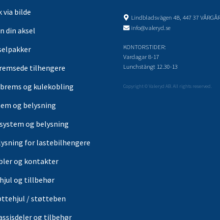
 via bilde
Lindbladsvägen 4B, 447 37 VÅRGÅ
info@valeryd.se
n din aksel
KONTORSTIDER:
selpakker
Vardagar 8-17
Lunchstängt 12.30-13
remsede tilhengere
brems og kulekobling
Copyright © Valeryd AB. All rights reserved.
tem og belysning
-system og belysning
lysning for lastebilhengere
bler og kontakter
hjul og tillbehør
øttehjul / støtteben
assisdeler og tilbehør