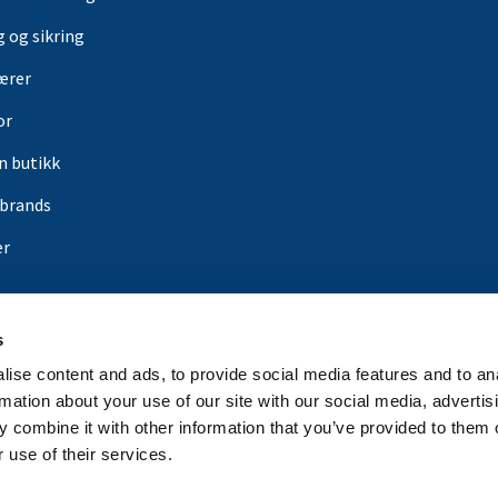
g og sikring
ærer
or
in butikk
rbrands
er
s
ise content and ads, to provide social media features and to an
rmation about your use of our site with our social media, advertis
 combine it with other information that you’ve provided to them o
 use of their services.