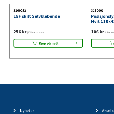
3160052
3150001
LGF skilt Selvklebende
Posisjonsl
Hvit 110x4
256
kr
106
kr
(205kr eks. mva)
(85kr ek
Kjøp på nett
Nyheter
Aksel 