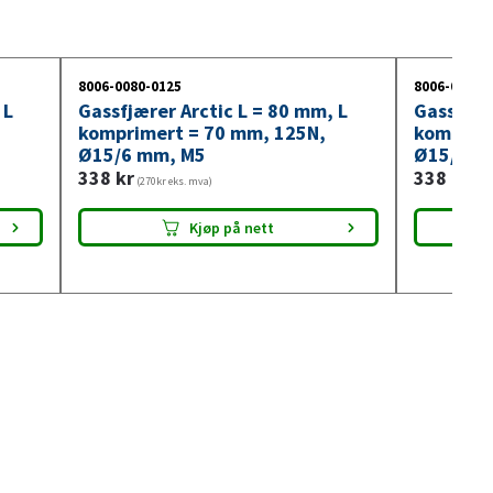
8006-0080-0125
8006-0080-
 L
Gassfjærer Arctic L = 80 mm, L
Gassfjær
komprimert = 70 mm, 125N,
komprim
Ø15/6 mm, M5
Ø15/6 m
338
kr
338
kr
(270kr eks. mva)
(270
Kjøp på nett