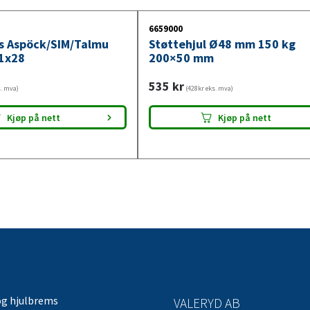
6659000
ys Aspöck/SIM/Talmu
Støttehjul Ø48 mm 150 kg
1x28
200×50 mm
535
kr
s. mva)
(428kr eks. mva)
Kjøp på nett
Kjøp på nett
og hjulbrems
VALERYD AB