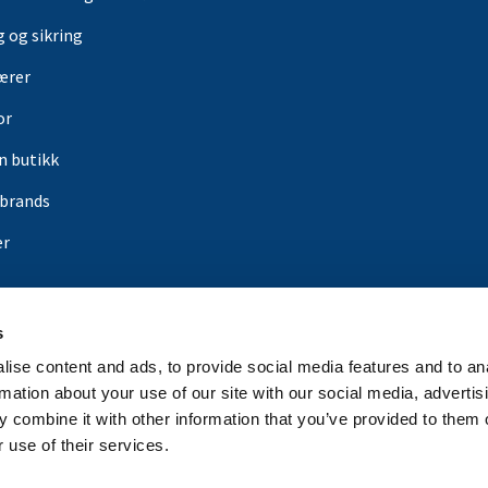
g og sikring
ærer
or
in butikk
rbrands
er
s
ise content and ads, to provide social media features and to an
rmation about your use of our site with our social media, advertis
 combine it with other information that you’ve provided to them o
 use of their services.