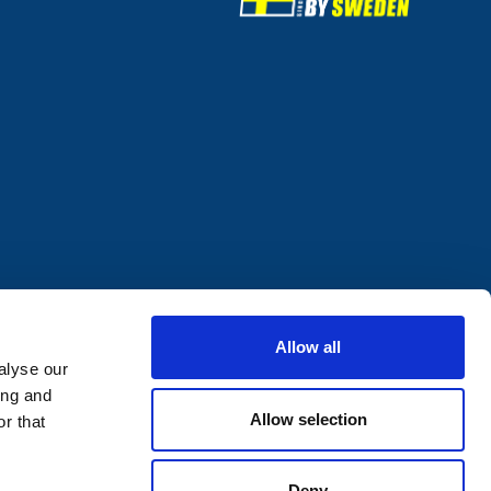
Allow all
alyse our
ing and
Allow selection
r that
Deny