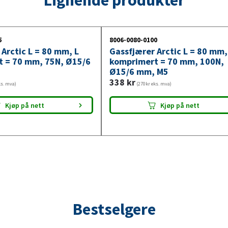
50N,
Ø15/6
mm,
5
8006-0080-0100
M5
Arctic L = 80 mm, L
Gassfjærer Arctic L = 80 mm,
antall
 = 70 mm, 75N, Ø15/6
komprimert = 70 mm, 100N,
Ø15/6 mm, M5
338
kr
ks. mva)
(270kr eks. mva)
Kjøp på nett
Kjøp på nett
Bestselgere