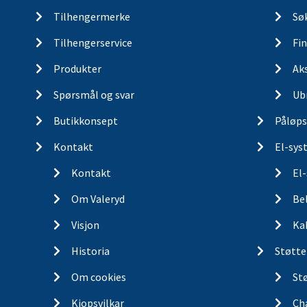
Tilhengermerke
Søk
Tilhengerservice
Fin
Produkter
Ak
Spørsmål og svar
Ub
Butikkonsept
Påløps
Kontakt
El-sys
Kontakt
El
Om Valeryd
Be
Visjon
Ka
Historia
Støtte
Om cookies
St
Kjopsvilkar
Ch