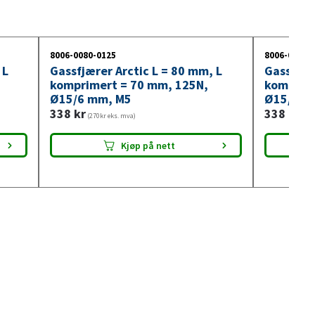
8006-0080-0125
8006-0080-
 L
Gassfjærer Arctic L = 80 mm, L
Gassfjær
komprimert = 70 mm, 125N,
komprim
Ø15/6 mm, M5
Ø15/6 m
338
kr
338
kr
(270kr eks. mva)
(270
Kjøp på nett