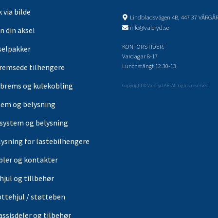
 via bilde
Lindbladsvägen 4B, 447 37 VÅRGÅ
info@valeryd.se
n din aksel
KONTORSTIDER:
selpakker
Vardagar 8-17
Lunchstängt 12.30-13
remsede tilhengere
brems og kulekobling
Copyright © Valeryd AB. All rights reserved.
tem og belysning
-system og belysning
lysning for lastebilhengere
bler og kontakter
hjul og tillbehør
øttehjul / støtteben
assisdeler og tilbehør