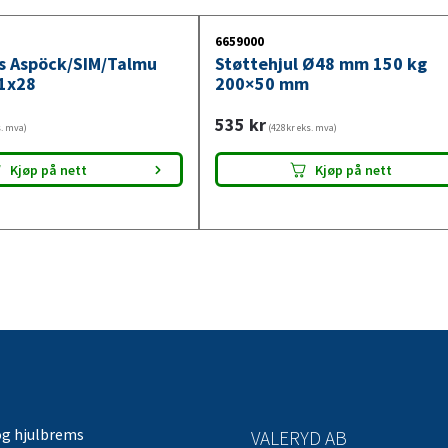
6659000
ys Aspöck/SIM/Talmu
Støttehjul Ø48 mm 150 kg
1x28
200×50 mm
535
kr
s. mva)
(428kr eks. mva)
Kjøp på nett
Kjøp på nett
og hjulbrems
VALERYD AB