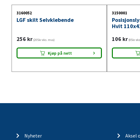
3160052
3150001
LGF skilt Selvklebende
Posisjonsl
Hvit 110x4
256
kr
106
kr
(205kr eks. mva)
(85kr ek
Kjøp på nett
Nyheter
Aksel 