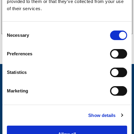
provided to them or that they’ve collected from your use
of their services.
Kjøp på nett
C
Necessary
o
n
s
Preferences
e
n
t
Statistics
Nyheter
S
Tilhengermerke
e
Marketing
l
Tilhengerservice
e
c
Produkter
Show details
t
Spørsmål og svar
i
o
Butikkonsept