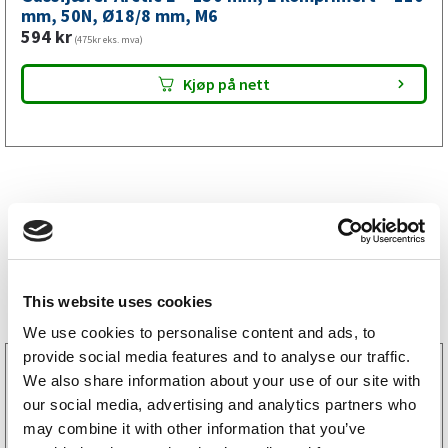
mm,
mm, 50N, Ø18/8 mm, M6
594
kr
M6
(475kr eks. mva)
antall
Kjøp på nett
Bestselgere
This website uses cookies
We use cookies to personalise content and ads, to
provide social media features and to analyse our traffic.
3160052
We also share information about your use of our site with
LGF skilt Selvklebende
our social media, advertising and analytics partners who
256
kr
(205kr eks. mva)
may combine it with other information that you’ve