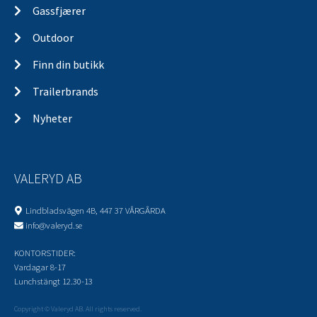
Gassfjærer
Outdoor
Finn din butikk
Trailerbrands
Nyheter
VALERYD AB
Lindbladsvägen 4B, 447 37 VÅRGÅRDA
info@valeryd.se
KONTORSTIDER:
Vardagar 8-17
Lunchstängt 12.30-13
Copyright © Valeryd AB. All rights reserved.