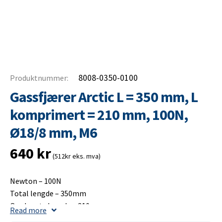
8008-0350-0100
Produktnummer:
Gassfjærer Arctic L = 350 mm, L
komprimert = 210 mm, 100N,
Ø18/8 mm, M6
640
kr
(512kr eks. mva)
Newton – 100N
Total lengde – 350mm
Opplagets lengde – 210mm
Read more
Slaglengde – 150mm