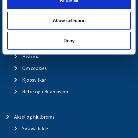
Allow all
n
Kontakt
Allow selection
Kontakt
Om Valeryd
Deny
Visjon
Historia
Om cookies
Kjopsvilkar
Retur og reklamasjon
Aksel og hjulbrems
Søk via bilde