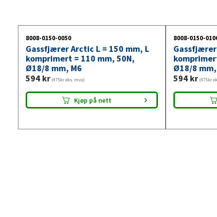
8008-0150-0050
8008-0150-010
Gassfjærer Arctic L = 150 mm, L
Gassfjærer
komprimert = 110 mm, 50N,
komprimer
Ø18/8 mm, M6
Ø18/8 mm,
594
kr
594
kr
(475kr eks. mva)
(475kr e
Kjøp på nett