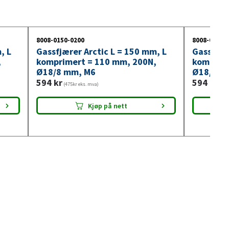
8008-0150-0200
8008-0150-
, L
Gassfjærer Arctic L = 150 mm, L
Gassfjær
,
komprimert = 110 mm, 200N,
komprim
Ø18/8 mm, M6
Ø18/8 m
594
kr
594
kr
(475kr eks. mva)
(475
Kjøp på nett