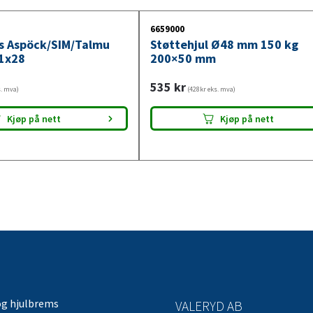
6659000
ys Aspöck/SIM/Talmu
Støttehjul Ø48 mm 150 kg
1x28
200×50 mm
535
kr
s. mva)
(428kr eks. mva)
Kjøp på nett
Kjøp på nett
og hjulbrems
VALERYD AB