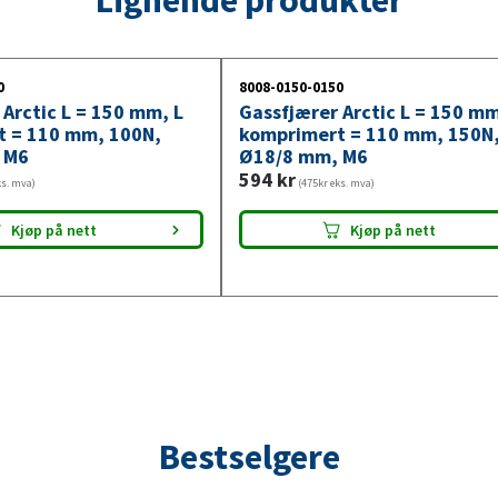
200N,
Ø18/8
mm,
0
8008-0150-0150
M6
 Arctic L = 150 mm, L
Gassfjærer Arctic L = 150 mm
antall
t = 110 mm, 100N,
komprimert = 110 mm, 150N
 M6
Ø18/8 mm, M6
594
kr
ks. mva)
(475kr eks. mva)
Kjøp på nett
Kjøp på nett
Bestselgere