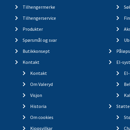
Tilhengermerke
Søk
Tilhengerservice
Fin
Produkter
Ak
Spørsmål og svar
Ub
Butikkonsept
Påløps
Kontakt
El-sys
Kontakt
El
Om Valeryd
Be
Visjon
Ka
Historia
Støtte
Om cookies
St
Kjopsvilkar
Ch