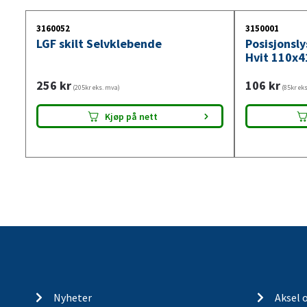
3160052
3150001
LGF skilt Selvklebende
Posisjonsl
Hvit 110x4
256
kr
106
kr
(205kr eks. mva)
(85kr ek
Kjøp på nett
Nyheter
Aksel 