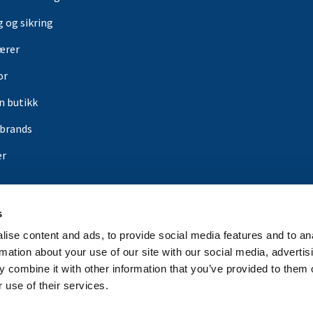
g og sikring
ærer
or
in butikk
rbrands
er
s
ise content and ads, to provide social media features and to an
rmation about your use of our site with our social media, advertis
 combine it with other information that you’ve provided to them o
 use of their services.