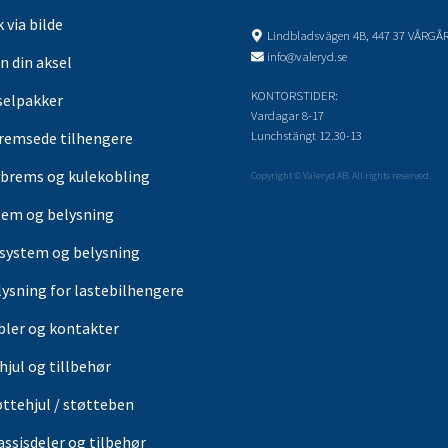
 via bilde
Lindbladsvägen 4B, 447 37 VÅRGÅ
info@valeryd.se
n din aksel
KONTORSTIDER:
selpakker
Vardagar 8-17
Lunchstängt 12.30-13
remsede tilhengere
brems og kulekobling
Copyright © Valeryd AB. All rights reserved.
tem og belysning
-system og belysning
lysning for lastebilhengere
bler og kontakter
hjul og tillbehør
øttehjul / støtteben
assisdeler og tilbehør