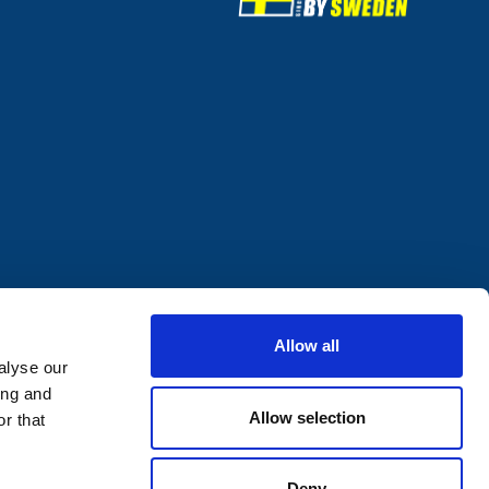
Allow all
alyse our
ing and
Allow selection
r that
Deny