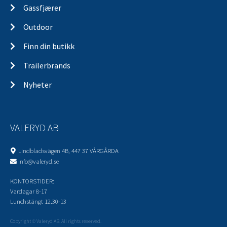
Gassfjærer
Outdoor
Finn din butikk
Trailerbrands
Nyheter
VALERYD AB
Lindbladsvägen 4B, 447 37 VÅRGÅRDA
info@valeryd.se
KONTORSTIDER:
Vardagar 8-17
Lunchstängt 12.30-13
Copyright © Valeryd AB. All rights reserved.