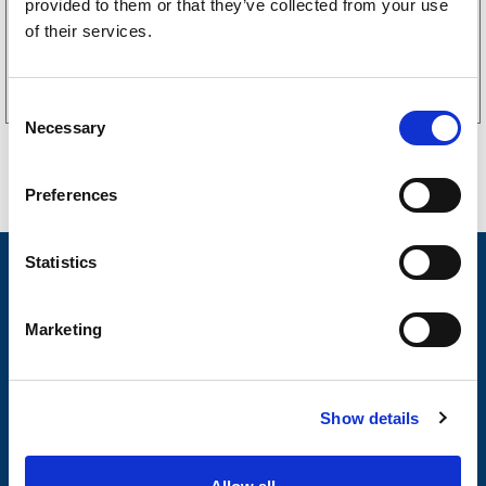
provided to them or that they’ve collected from your use
of their services.
Kjøp på nett
C
Necessary
o
n
s
Preferences
e
n
t
Statistics
Nyheter
S
Tilhengermerke
e
Marketing
l
Tilhengerservice
e
c
Produkter
Show details
t
Spørsmål og svar
i
o
Butikkonsept