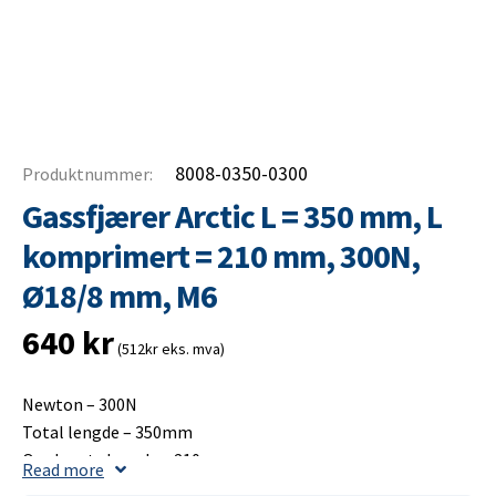
8008-0350-0300
Produktnummer:
Gassfjærer Arctic L = 350 mm, L
komprimert = 210 mm, 300N,
Ø18/8 mm, M6
640
kr
(512kr eks. mva)
Newton – 300N
Total lengde – 350mm
Opplagets lengde – 210mm
Read more
Slaglengde – 150mm