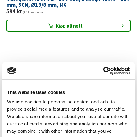
mm,
mm, 50N, Ø18/8 mm, M6
594
kr
M6
(475kr eks. mva)
antall
Kjøp på nett
Bestselgere
This website uses cookies
We use cookies to personalise content and ads, to
provide social media features and to analyse our traffic.
3160052
We also share information about your use of our site with
LGF skilt Selvklebende
our social media, advertising and analytics partners who
256
kr
(205kr eks. mva)
may combine it with other information that you’ve