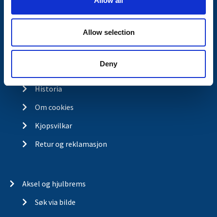
Allow all
n
Kontakt
Allow selection
Kontakt
Om Valeryd
Deny
Visjon
Historia
Om cookies
Kjopsvilkar
Retur og reklamasjon
Aksel og hjulbrems
Søk via bilde