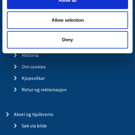
Allow all
n
Kontakt
Allow selection
Kontakt
Om Valeryd
Deny
Visjon
Historia
Om cookies
Kjopsvilkar
Retur og reklamasjon
Aksel og hjulbrems
Søk via bilde