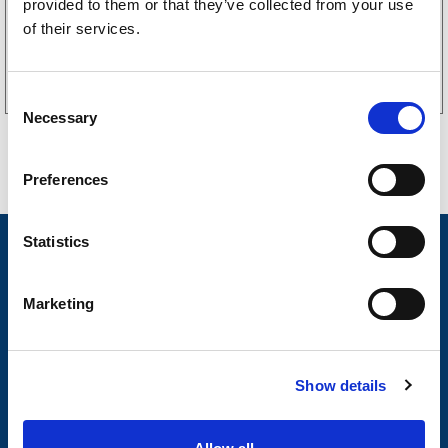
provided to them or that they’ve collected from your use
of their services.
Kjøp på nett
C
Necessary
o
n
s
Preferences
e
n
t
Statistics
Nyheter
S
Tilhengermerke
e
Marketing
l
Tilhengerservice
e
c
Produkter
Show details
t
Spørsmål og svar
i
o
Butikkonsept