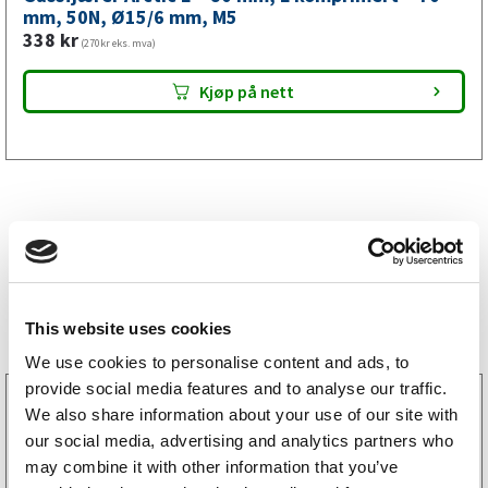
mm,
mm, 50N, Ø15/6 mm, M5
338
kr
M5
(270kr eks. mva)
antall
Kjøp på nett
Bestselgere
This website uses cookies
We use cookies to personalise content and ads, to
provide social media features and to analyse our traffic.
3160052
We also share information about your use of our site with
LGF skilt Selvklebende
our social media, advertising and analytics partners who
256
kr
(205kr eks. mva)
may combine it with other information that you’ve