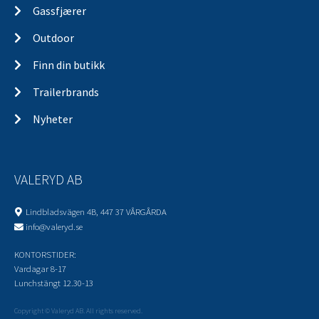
Gassfjærer
Outdoor
Finn din butikk
Trailerbrands
Nyheter
VALERYD AB
Lindbladsvägen 4B, 447 37 VÅRGÅRDA
info@valeryd.se
KONTORSTIDER:
Vardagar 8-17
Lunchstängt 12.30-13
Copyright © Valeryd AB. All rights reserved.