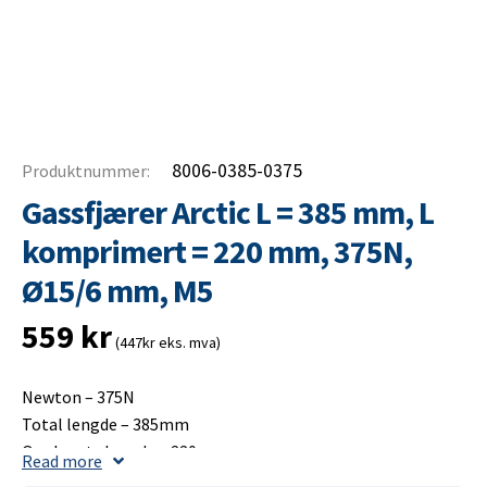
8006-0385-0375
Produktnummer:
Gassfjærer Arctic L = 385 mm, L
komprimert = 220 mm, 375N,
Ø15/6 mm, M5
559
kr
(447kr eks. mva)
Newton – 375N
Total lengde – 385mm
Opplagets lengde – 220mm
Read more
Slaglengde – 175mm