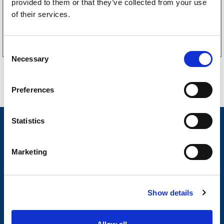
provided to them or that they’ve collected from your use
of their services.
Kjøp på nett
C
Necessary
o
n
s
Preferences
e
n
t
Statistics
Nyheter
S
Tilhengermerke
e
Marketing
l
Tilhengerservice
e
c
Produkter
Show details
t
Spørsmål og svar
i
o
Butikkonsept