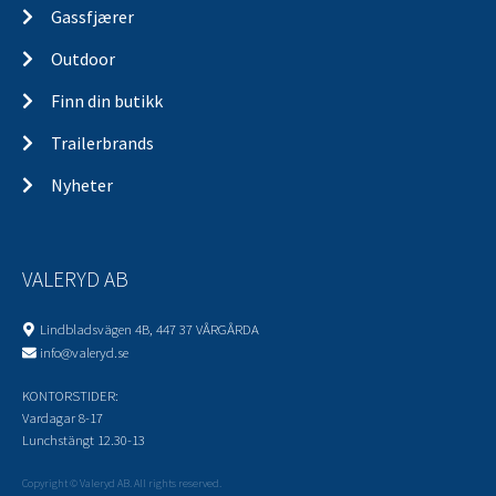
Gassfjærer
Outdoor
Finn din butikk
Trailerbrands
Nyheter
VALERYD AB
Lindbladsvägen 4B, 447 37 VÅRGÅRDA
info@valeryd.se
KONTORSTIDER:
Vardagar 8-17
Lunchstängt 12.30-13
Copyright © Valeryd AB. All rights reserved.