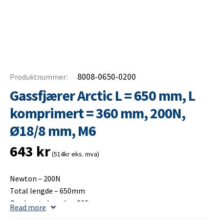
8008-0650-0200
Produktnummer:
Gassfjærer Arctic L = 650 mm, L
komprimert = 360 mm, 200N,
Ø18/8 mm, M6
643
kr
(514kr eks. mva)
Newton – 200N
Total lengde – 650mm
Opplagets lengde – 360mm
Read more
Slaglengde – 300mm