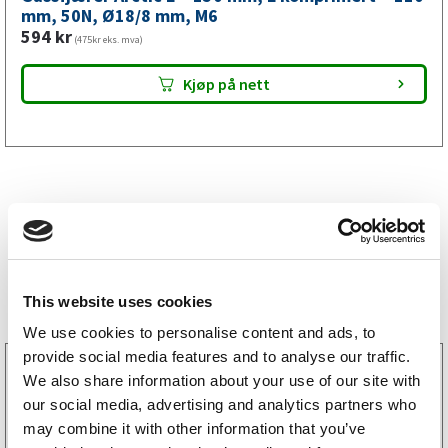
mm,
mm, 50N, Ø18/8 mm, M6
594
kr
M6
(475kr eks. mva)
antall
Kjøp på nett
Bestselgere
This website uses cookies
We use cookies to personalise content and ads, to
provide social media features and to analyse our traffic.
3160052
We also share information about your use of our site with
LGF skilt Selvklebende
our social media, advertising and analytics partners who
256
kr
(205kr eks. mva)
may combine it with other information that you’ve