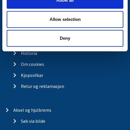
Allow all
n
Kontakt
Allow selection
Kontakt
Om Valeryd
Deny
Visjon
Historia
Om cookies
Kjopsvilkar
Retur og reklamasjon
Aksel og hjulbrems
Søk via bilde