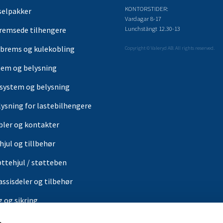
KONTORSTIDER:
selpakker
Vardagar 8-17
Lunchstängt 12.30-13
remsede tilhengere
brems og kulekobling
Copyright © Valeryd AB. All rights reserved.
tem og belysning
-system og belysning
lysning for lastebilhengere
bler og kontakter
hjul og tillbehør
øttehjul / støtteben
assisdeler og tilbehør
g og sikring
ærer