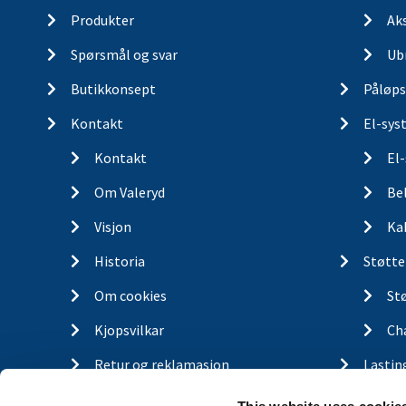
Produkter
Ak
Spørsmål og svar
Ub
Butikkonsept
Påløps
Kontakt
El-sys
Kontakt
El
Om Valeryd
Be
Visjon
Ka
Historia
Støtte
Om cookies
St
Kjopsvilkar
Ch
Retur og reklamasjon
Lastin
Gassfj