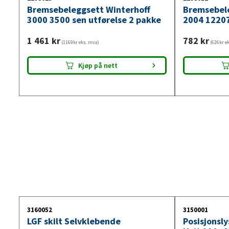
Bremsebeleggsett Winterhoff
Bremsebel
3000 3500 sen utførelse 2 pakke
2004 1220
1 461
kr
782
kr
(1169kr eks. mva)
(626kr e
Kjøp på nett
3160052
3150001
LGF skilt Selvklebende
Posisjonsl