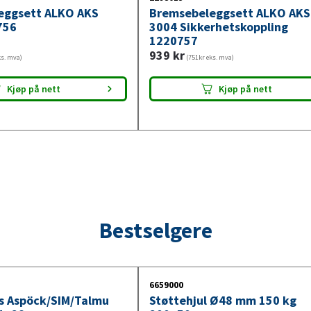
eggsett ALKO AKS
Bremsebeleggsett ALKO AKS
756
3004 Sikkerhetskoppling
1220757
939
kr
ks. mva)
(751kr eks. mva)
Kjøp på nett
Kjøp på nett
Bestselgere
6659000
ys Aspöck/SIM/Talmu
Støttehjul Ø48 mm 150 kg