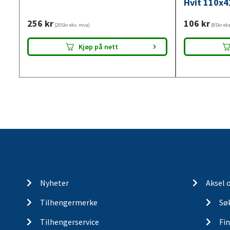
Hvit 110x4
256
kr
106
kr
(205kr eks. mva)
(85kr ek
Kjøp på nett
Nyheter
Aksel 
Tilhengermerke
Søk
Tilhengerservice
Fin