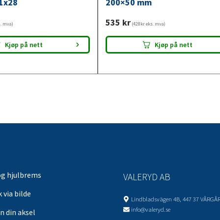
1x28
200×50 mm
535
kr
s. mva)
(428kr eks. mva)
Kjøp på nett
Kjøp på nett
og hjulbrems
VALERYD AB
 via bilde
Lindbladsvägen 4B, 447 37 VÅRGÅ
info@valeryd.se
n din aksel