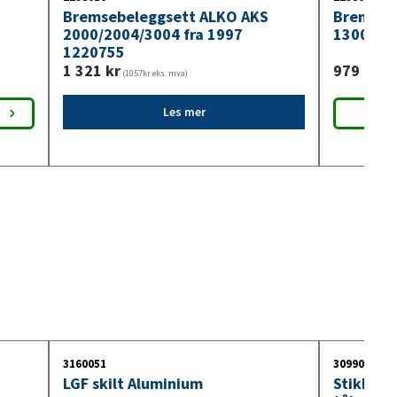
Bremsebeleggsett ALKO AKS
Bremseb
2000/2004/3004 fra 1997
1300 sik
1220755
1 321
kr
979
kr
(1057kr eks. mva)
(783
Les mer
3160051
3099018
LGF skilt Aluminium
Stikkont