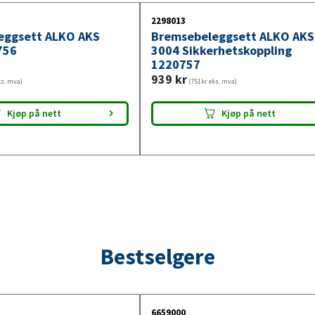
2298013
eggsett ALKO AKS
Bremsebeleggsett ALKO AKS
756
3004 Sikkerhetskoppling
1220757
939
kr
ks. mva)
(751kr eks. mva)
Kjøp på nett
Kjøp på nett
Bestselgere
6659000