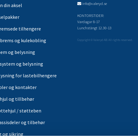
info@valeryd.se
n din aksel
KONTORSTIDER:
selpakker
Vardagar 8-17
Lunchstängt 12.30-13
remsede tilhengere
brems og kulekobling
Copyright © Valeryd AB. All rights reserved.
tem og belysning
-system og belysning
lysning for lastebilhengere
bler og kontakter
hjul og tillbehør
øttehjul / støtteben
assisdeler og tilbehør
g og sikring