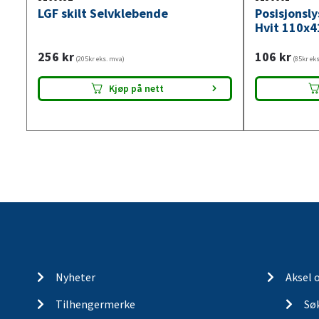
LGF skilt Selvklebende
Posisjonsl
Hvit 110x4
256
kr
106
kr
(205kr eks. mva)
(85kr ek
Kjøp på nett
Nyheter
Aksel 
Tilhengermerke
Søk