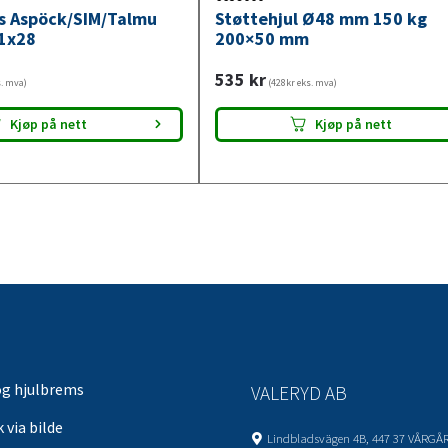
ys Aspöck/SIM/Talmu
Støttehjul Ø48 mm 150 kg
1x28
200×50 mm
535
kr
s. mva)
(428kr eks. mva)
Kjøp på nett
Kjøp på nett
og hjulbrems
VALERYD AB
 via bilde
Lindbladsvägen 4B, 447 37 VÅRGÅ