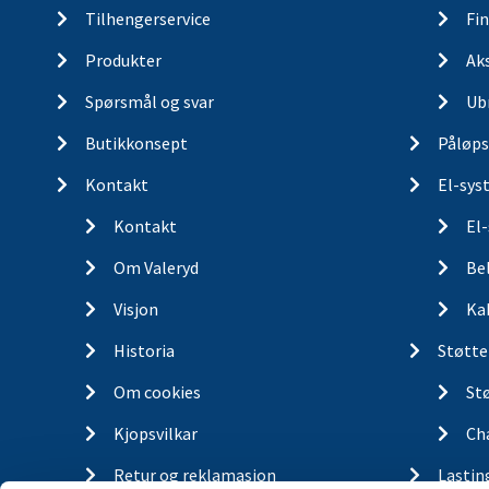
Tilhengerservice
Fin
Produkter
Ak
Spørsmål og svar
Ub
Butikkonsept
Påløps
Kontakt
El-sys
Kontakt
El
Om Valeryd
Be
Visjon
Ka
Historia
Støtte
Om cookies
St
Kjopsvilkar
Ch
Retur og reklamasjon
Lastin