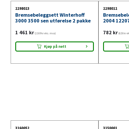
2298023
2298012
Bremsebeleggsett Winterhoff
Bremsebel
3000 3500 sen utførelse 2 pakke
2004 1220
1 461
kr
782
kr
(1169kr eks. mva)
(626kr e
Kjøp på nett
3160052
3150001