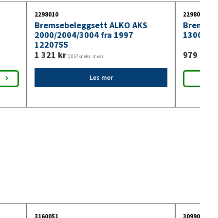
2298010
2298011
Bremsebeleggsett ALKO AKS
Bremseb
2000/2004/3004 fra 1997
1300 sik
1220755
1 321
kr
979
kr
(1057kr eks. mva)
(783
Les mer
3160051
3099018