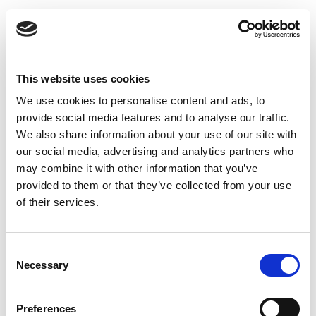
This website uses cookies
We use cookies to personalise content and ads, to
provide social media features and to analyse our traffic.
Bestselgere
We also share information about your use of our site with
our social media, advertising and analytics partners who
may combine it with other information that you’ve
provided to them or that they’ve collected from your use
3160052
LGF skilt Selvklebende
of their services.
256
kr
(205kr eks. mva)
C
Necessary
o
Kjøp på nett
n
s
Preferences