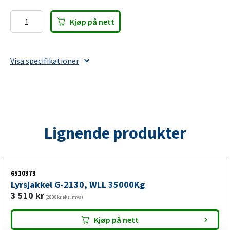
Kjøp på nett
Lyrsjakkel
G-
2130,
Visa specifikationer
WLL
1000Kg
antall
Lignende produkter
6510373
Lyrsjakkel G-2130, WLL 35000Kg
3 510
kr
(2808kr eks. mva)
Kjøp på nett