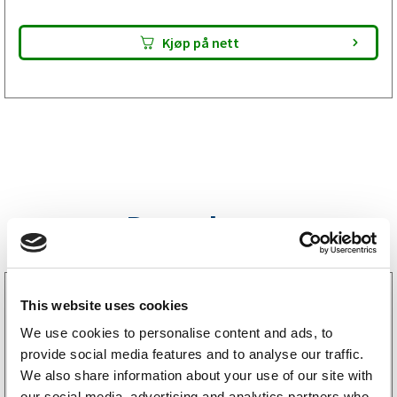
Kjøp på nett
Bestselgere
3160052
This website uses cookies
LGF skilt Selvklebende
256
kr
We use cookies to personalise content and ads, to
(205kr eks. mva)
provide social media features and to analyse our traffic.
We also share information about your use of our site with
our social media, advertising and analytics partners who