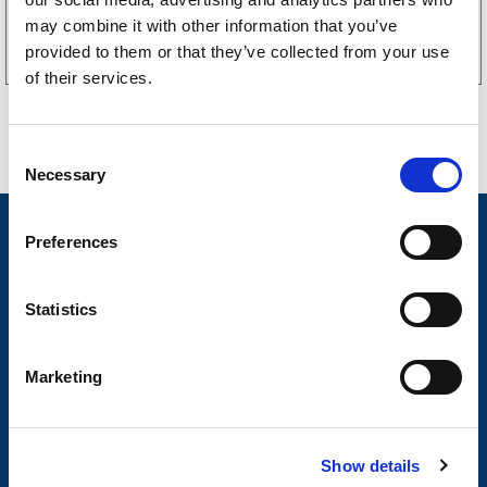
Kjøp på nett
may combine it with other information that you’ve
provided to them or that they’ve collected from your use
of their services.
C
Necessary
o
n
s
Nyheter
Preferences
e
Tilhengermerke
n
t
Statistics
Tilhengerservice
S
Produkter
e
Marketing
l
Spørsmål og svar
e
Butikkonsept
c
Show details
t
Kontakt