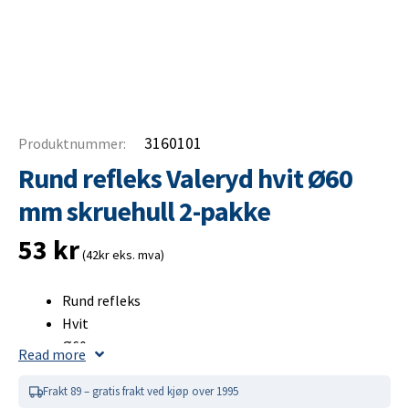
3160101
Produktnummer:
Rund refleks Valeryd hvit Ø60
mm skruehull 2-pakke
53
kr
(42kr eks. mva)
Rund refleks
Hvit
Ø60 mm
Read more
Selvheftende og skruehull
2-pakke
Frakt 89 – gratis frakt ved kjøp over 1995