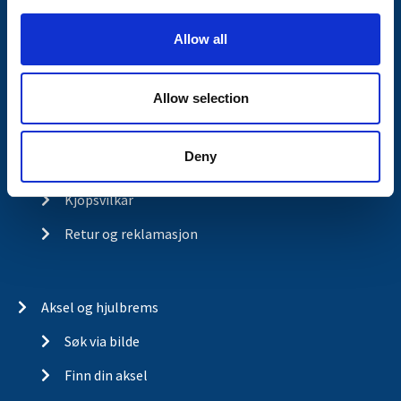
i
o
Kontakt
Allow all
n
Om Valeryd
Visjon
Allow selection
Historia
Deny
Om cookies
Kjopsvilkar
Retur og reklamasjon
Aksel og hjulbrems
Søk via bilde
Finn din aksel