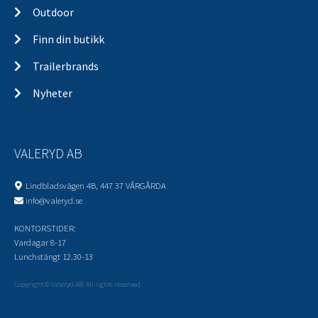
Outdoor
Finn din butikk
Trailerbrands
Nyheter
VALERYD AB
Lindbladsvägen 4B, 447 37 VÅRGÅRDA
info@valeryd.se
KONTORSTIDER:
Vardagar 8-17
Lunchstängt 12.30-13
Copyright © Valeryd AB. All rights reserved.