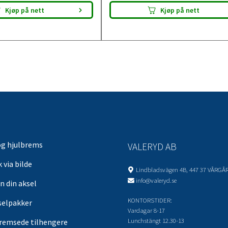
Kjøp på nett
Kjøp på nett
og hjulbrems
VALERYD AB
 via bilde
Lindbladsvägen 4B, 447 37 VÅRGÅ
info@valeryd.se
n din aksel
KONTORSTIDER:
selpakker
Vardagar 8-17
Lunchstängt 12.30-13
remsede tilhengere