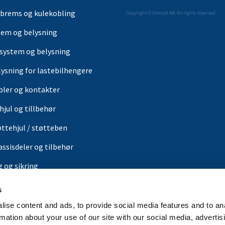
brems og kulekobling
Copyright © Valeryd AB. All rights reserved.
tem og belysning
-system og belysning
lysning for lastebilhengere
bler og kontakter
hjul og tillbehør
øttehjul / støtteben
assisdeler og tilbehør
g og sikring
ærer
s
or
ise content and ads, to provide social media features and to an
rmation about your use of our site with our social media, advertis
in butikk