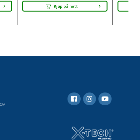
Kjøp på nett
RDA