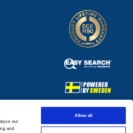
Allow all
alyse our
ing and