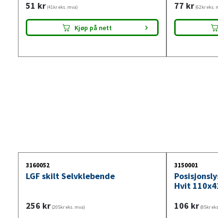
51
kr
77
kr
(41kr eks. mva)
(62kr eks. 
Kjøp på nett
3160052
3150001
LGF skilt Selvklebende
Posisjonsl
Hvit 110x4
256
kr
106
kr
(205kr eks. mva)
(85kr ek