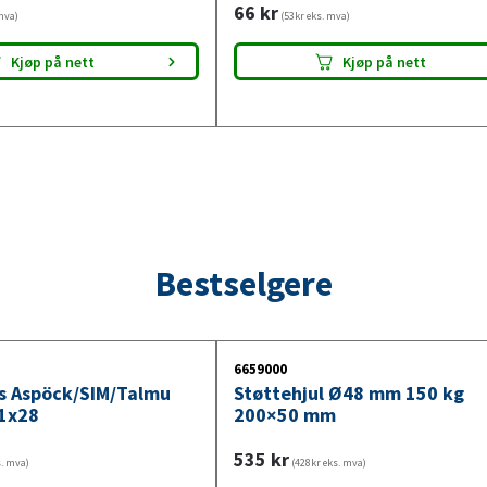
66
kr
mva)
(53kr eks. mva)
Kjøp på nett
Kjøp på nett
Bestselgere
6659000
ys Aspöck/SIM/Talmu
Støttehjul Ø48 mm 150 kg
1x28
200×50 mm
535
kr
s. mva)
(428kr eks. mva)