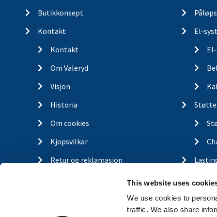
Butikkonsept
Påløps
Kontakt
El-sys
Kontakt
El
Om Valeryd
Be
Visjon
Ka
Historia
Støtte
Om cookies
St
Kjopsvilkar
Ch
Retur og reklamasjon
Lastin
Gassfj
This website uses cookie
Outdo
We use cookies to personal
traffic. We also share info
Finn d