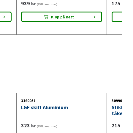
939
kr
175
kr
(751kr eks. mva)
(140
Kjøp på nett
3160051
3099018
LGF skilt Aluminium
Stikkont
tåkelysb
323
kr
215
kr
(258kr eks. mva)
(172