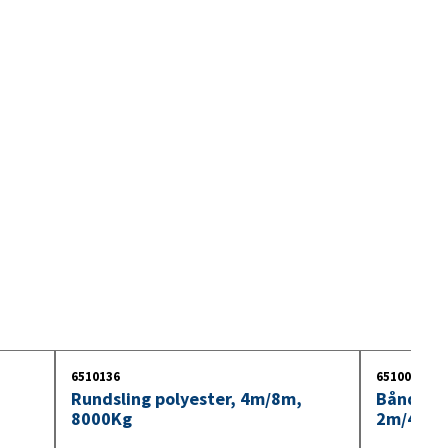
9. Kabler og kontakter for
lastebilhengere
10. Innebelysning
11. Lyspære 24V
6510136
6510095
Rundsling polyester, 4m/8m,
Båndslin
8000Kg
2m/4m, 