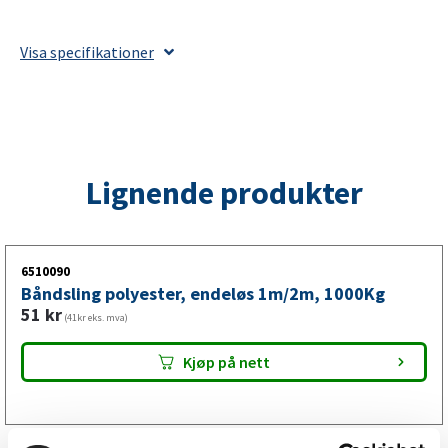
polyester,
4m/8m,
Visa specifikationer
3000Kg
antall
Lignende produkter
6510090
Båndsling polyester, endeløs 1m/2m, 1000Kg
51
kr
(41kr eks. mva)
Kjøp på nett