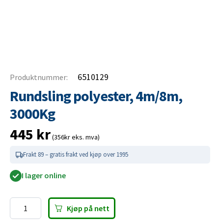
6510129
Produktnummer:
Rundsling polyester, 4m/8m,
3000Kg
445
kr
(356kr eks. mva)
Frakt 89 – gratis frakt ved kjøp over 1995
I lager online
Kjøp på nett
Rundsling