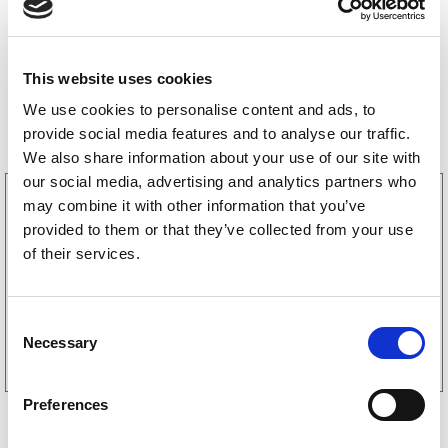
This website uses cookies
Bestselgere
We use cookies to personalise content and ads, to
provide social media features and to analyse our traffic.
We also share information about your use of our site with
our social media, advertising and analytics partners who
3160052
may combine it with other information that you’ve
LGF skilt Selvklebende
provided to them or that they’ve collected from your use
256
kr
(205kr eks. mva)
of their services.
C
Kjøp på nett
Necessary
o
n
s
Preferences
e
n