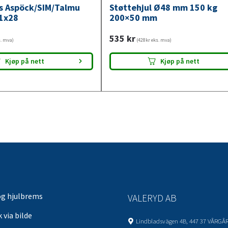
ys Aspöck/SIM/Talmu
Støttehjul Ø48 mm 150 kg
1x28
200×50 mm
535
kr
s. mva)
(428kr eks. mva)
Kjøp på nett
Kjøp på nett
og hjulbrems
VALERYD AB
 via bilde
Lindbladsvägen 4B, 447 37 VÅRGÅ