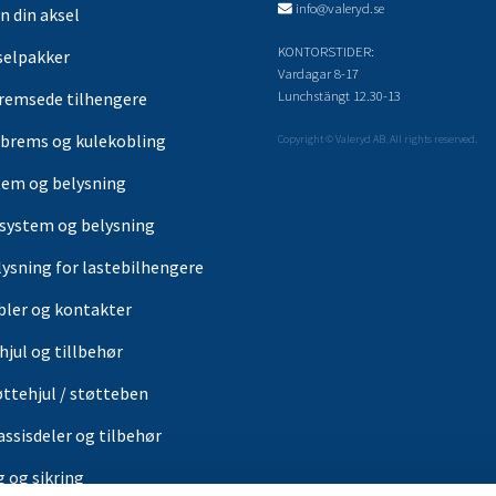
info@valeryd.se
n din aksel
KONTORSTIDER:
selpakker
Vardagar 8-17
Lunchstängt 12.30-13
remsede tilhengere
brems og kulekobling
Copyright © Valeryd AB. All rights reserved.
tem og belysning
-system og belysning
lysning for lastebilhengere
bler og kontakter
hjul og tillbehør
øttehjul / støtteben
assisdeler og tilbehør
g og sikring