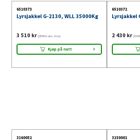
6510373
6510372
Lyrsjakkel G-2130, WLL 35000Kg
Lyrsjakkel
3 510
kr
2 430
kr
(2808kr eks. mva)
(1944
Kjøp på nett
3160052
3150001