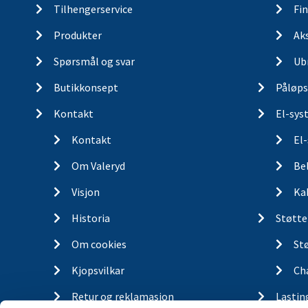
Tilhengerservice
Fin
Produkter
Ak
Spørsmål og svar
Ub
Butikkonsept
Påløps
Kontakt
El-sys
Kontakt
El
Om Valeryd
Be
Visjon
Ka
Historia
Støtte
Om cookies
St
Kjopsvilkar
Ch
Retur og reklamasjon
Lastin