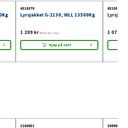
6510370
6510369
00Kg
Lyrsjakkel G-2130, WLL 13500Kg
Lyrsjakk
1 209
kr
1 074
kr
(967kr eks. mva)
(
Kjøp på nett
3160051
3099018