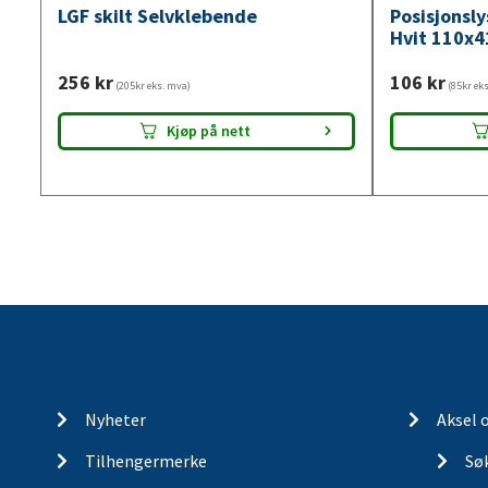
LGF skilt Selvklebende
Posisjonsl
Hvit 110x4
256
kr
106
kr
(205kr eks. mva)
(85kr ek
Kjøp på nett
Nyheter
Aksel 
Tilhengermerke
Søk