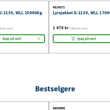
6510371
 G-2130, WLL 25000Kg
Lyrsjakkel G-2130, WLL 170
1 478
kr
kr eks. mva)
(1182kr eks. mva)
Kjøp på nett
Kjøp på nett
Bestselgere
6659000